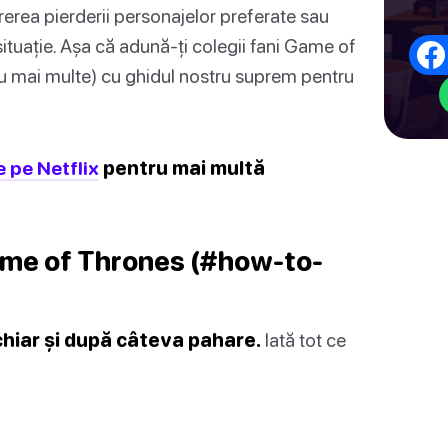
rerea pierderii personajelor preferate sau
 situație. Așa că adună-ți colegii fani Game of
au mai multe) cu ghidul nostru suprem pentru
e pe Netflix
pentru mai multă
ame of Thrones (#how-to-
chiar și după câteva pahare.
Iată tot ce