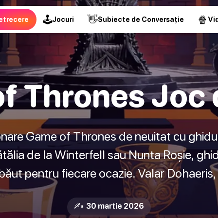
🕹
👋
🍿
etrecere
Jocuri
Subiecte de Conversație
Vid
f Thrones Joc 
ionare Game of Thrones de neuitat cu ghidu
tălia de la Winterfell sau Nunta Roșie, ghid
e băut pentru fiecare ocazie. Valar Dohaeris,
✍️ 30 martie 2026