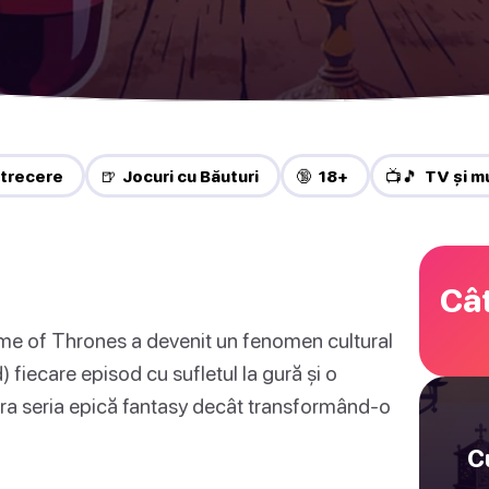
trecere
🍺 Jocuri cu Băuturi
🔞 18+
📺🎵 TV și m
Cât
e of Thrones a devenit un fenomen cultural
 fiecare episod cu sufletul la gură și o
ra seria epică fantasy decât transformând-o
C