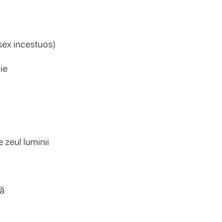
sex incestuos)
ie
zeul luminii
tă