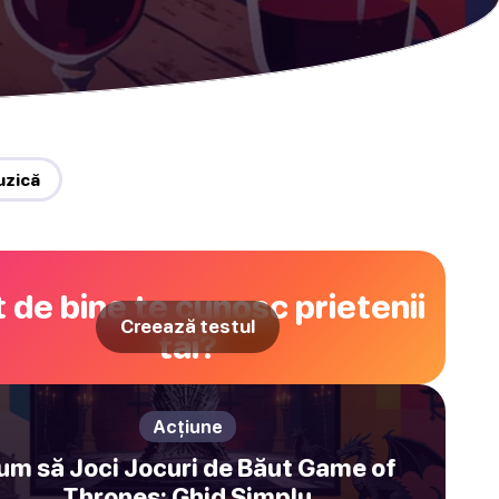
uzică
 de bine te cunosc prietenii
Creează testul
tăi?
Acțiune
um să Joci Jocuri de Băut Game of
Thrones: Ghid Simplu