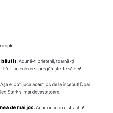
simpli:
 băut!).
Adună-ți prietenii, toarnă-ți
. Fă-ți un culcuș și pregătește-te să bei!
Așa e, poți juca acest joc de la început! Doar
i Ned Stark și mai devastatoare.
nea de mai jos.
Acum începe distracția!