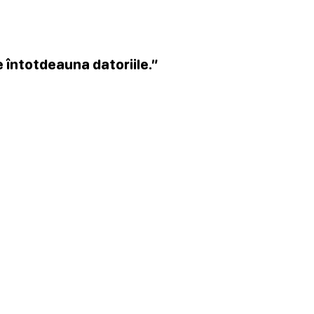
e întotdeauna datoriile.”