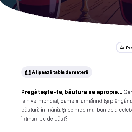
🥳 Pe
📖
Afișează tabla de materii
Pregătește-te, băutura se apropie…
Gam
la nivel mondial, oamenii urmărind (și plângând)
băutură în mână. Și ce mod mai bun de a celeb
într-un joc de băut?