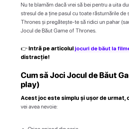
Nu te blamăm dacă vrei să bei pentru a uita du
stresul de a ține pasul cu toate răsturnările de
Thrones și pregătește-te să ridici un pahar (s
Jocul de Băut Game of Thrones.
👉 Intră pe articolul
jocuri de băut la film
distracție!
Cum să Joci Jocul de Băut G
play)
Acest joc este simplu și ușor de urmat, 
vei avea nevoie:
Orice episod din serie