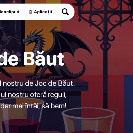
📱
eoclipuri
Aplicații
de Băut
l nostru de Joc de Băut.
ul nostru oferă reguli,
 dar mai întâi, să bem!