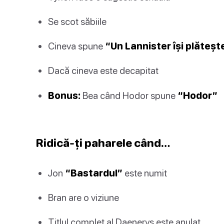
Se scot săbiile
Cineva spune
“Un Lannister își plăteșt
Dacă cineva este decapitat
Bonus:
Bea când Hodor spune
“Hodor”
Ridică-ți paharele când…
Jon
“Bastardul”
este numit
Bran are o viziune
Titlul complet al Daenerys este anulat