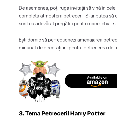
De asemenea, poți ruga invitații să vină în ce
completa atmosfera petrecerii. S-ar putea să cr
sunt cu adevărat pregătiți pentru orice, chiar 
Ești dornic să perfecționezi amenajarea petrece
minunat de decorațiuni pentru petrecerea de a
Available on
3. Tema Petrecerii Harry Potter