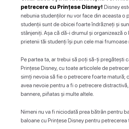
petrecere cu Prințese Disney!
Disney este
nebunia studenților nu vor face din aceasta o 
studenții sunt de obicei foarte îndrăzneți și su
stânjeniți. Așa că dă-i drumul și organizează o
prietenii tăi studenți își pun cele mai frumoase 
Pe partea ta, ar trebui să poți să-ți pregăteșt
Prințese Disney, cu toate articolele de petrecer
simți nevoia să fie o petrecere foarte matură; 
avea nevoie pentru a fi o petrecere distractivă, 
bannere, piñatas și multe altele.
Nimeni nu va fi niciodată prea bătrân pentru ba
baloane cu Prințese Disney pentru petrecerea 