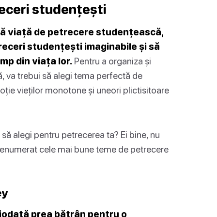
eceri studențești
nă viață de petrecere studențească,
receri studențești imaginabile și să
imp din viața lor.
Pentru a organiza și
 va trebui să alegi tema perfectă de
ie vieților monotone și uneori plictisitoare
e să alegi pentru petrecerea ta? Ei bine, nu
m enumerat cele mai bune teme de petrecere
ey
iciodată prea bătrân pentru o