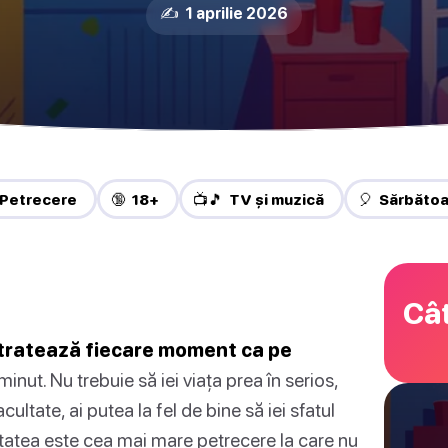
✍️ 1 aprilie 2026
 Petrecere
🔞 18+
📺🎵 TV și muzică
🎈 Sărbăto
Cât
e tratează fiecare moment ca pe
inut. Nu trebuie să iei viața prea în serios,
cultate, ai putea la fel de bine să iei sfatul
ltatea este cea mai mare petrecere la care nu