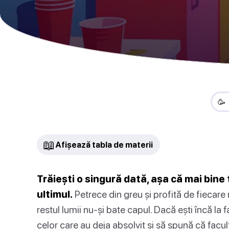
🥳
📖
Afișează tabla de materii
Trăiești o singură dată, așa că mai bin
ultimul.
Petrece din greu și profită de fiecare m
restul lumii nu-și bate capul. Dacă ești încă la fa
celor care au deja absolvit și să spună că facu