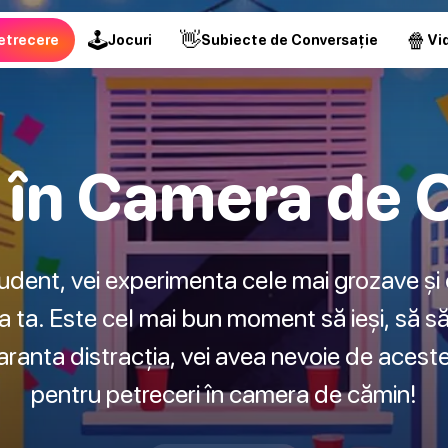
🕹
👋
🍿
etrecere
Jocuri
Subiecte de Conversație
Vid
 în Camera de 
student, vei experimenta cele mai grozave și
a ta. Este cel mai bun moment să ieși, să să
garanta distracția, vei avea nevoie de acest
pentru petreceri în camera de cămin!