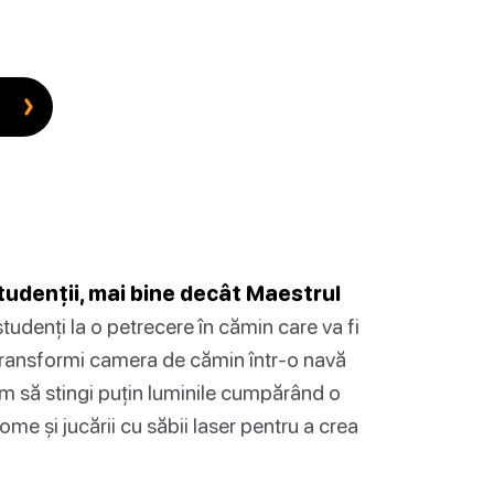
tudenții, mai bine decât Maestrul
studenți la o petrecere în cămin care va fi
i transformi camera de cămin într-o navă
ăm să stingi puțin luminile cumpărând o
e și jucării cu săbii laser pentru a crea