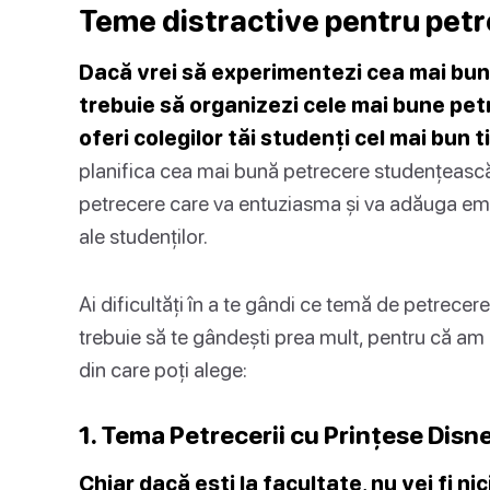
Teme distractive pentru petr
Dacă vrei să experimentezi cea mai bu
trebuie să organizezi cele mai bune pet
oferi colegilor tăi studenți cel mai bun t
planifica cea mai bună petrecere studențească,
petrecere care va entuziasma și va adăuga emoț
ale studenților.
Ai dificultăți în a te gândi ce temă de petrecer
trebuie să te gândești prea mult, pentru că a
din care poți alege:
1. Tema Petrecerii cu Prințese Disn
Chiar dacă ești la facultate, nu vei fi n