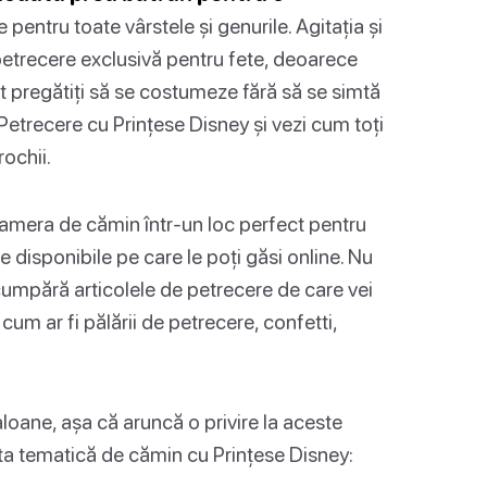
 pentru toate vârstele și genurile. Agitația și
petrecere exclusivă pentru fete, deoarece
nt pregătiți să se costumeze fără să se simtă
 Petrecere cu Prințese Disney și vezi cum toți
rochii.
i camera de cămin într-un loc perfect pentru
e disponibile pe care le poți găsi online. Nu
cumpără articolele de petrecere de care vei
cum ar fi pălării de petrecere, confetti,
loane, așa că aruncă o privire la aceste
ta tematică de cămin cu Prințese Disney: