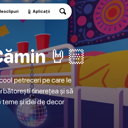
📱
eoclipuri
Aplicații
Cămin 🤘🏻
 cool petreceri pe care le
rbătorești tinerețea și să
e teme și idei de decor