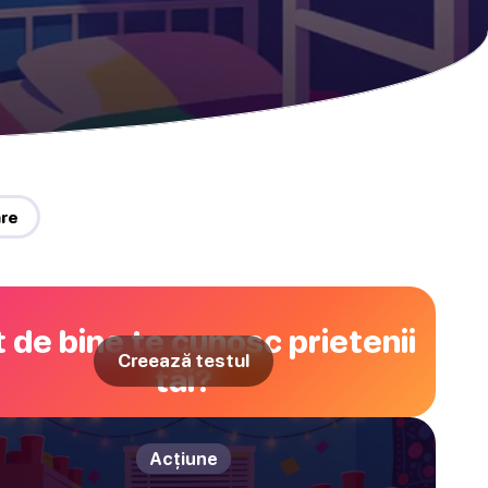
are
 de bine te cunosc prietenii
Creează testul
tăi?
Acțiune