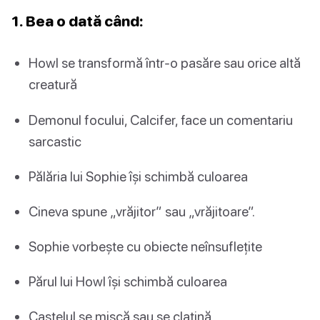
1. Bea o dată când:
Howl se transformă într-o pasăre sau orice altă
creatură
Demonul focului, Calcifer, face un comentariu
sarcastic
Pălăria lui Sophie își schimbă culoarea
Cineva spune „vrăjitor” sau „vrăjitoare”.
Sophie vorbește cu obiecte neînsuflețite
Părul lui Howl își schimbă culoarea
Castelul se mișcă sau se clatină