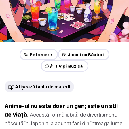
🥳 Petrecere
🍺 Jocuri cu Băuturi
📺🎵 TV și muzică
📖
Afișează tabla de materii
Anime-ul nu este doar un gen; este un stil
de viață.
Această formă iubită de divertisment,
născută în Japonia, a adunat fani din întreaga lume