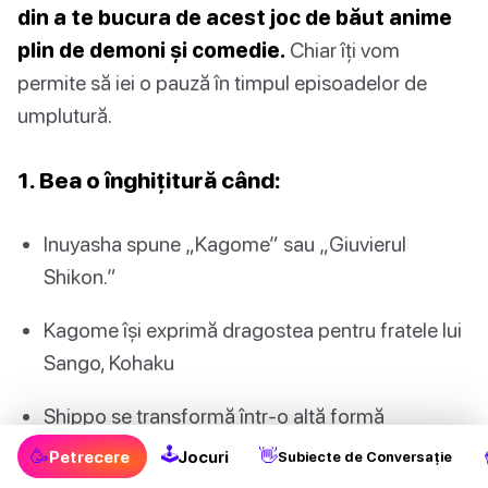
din a te bucura de acest joc de băut anime
plin de demoni și comedie.
Chiar îți vom
permite să iei o pauză în timpul episoadelor de
umplutură.
1. Bea o înghițitură când:
Inuyasha spune „Kagome” sau „Giuvierul
Shikon.”
Kagome își exprimă dragostea pentru fratele lui
Sango, Kohaku
Shippo se transformă într-o altă formă
🕹
🥳
👋
Petrecere
Jocuri
Subiecte de Conversație
Miroku își folosește tunelul de vânt (ai grijă;