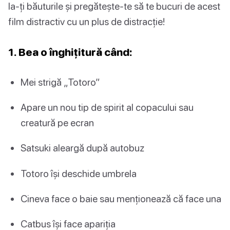
Ia-ți băuturile și pregătește-te să te bucuri de acest
film distractiv cu un plus de distracție!
1. Bea o înghițitură când:
Mei strigă „Totoro”
Apare un nou tip de spirit al copacului sau
creatură pe ecran
Satsuki aleargă după autobuz
Totoro își deschide umbrela
Cineva face o baie sau menționează că face una
Catbus își face apariția