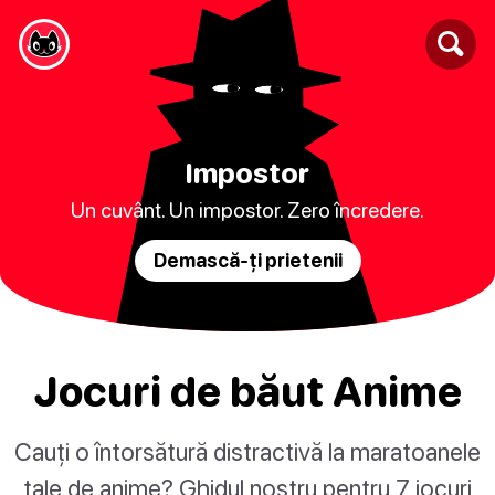
Impostor
Un cuvânt. Un impostor. Zero încredere.
Demască-ți prietenii
Jocuri de băut Anime
Cauți o întorsătură distractivă la maratoanele
tale de anime? Ghidul nostru pentru 7 jocuri