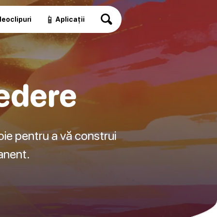
📱
eoclipuri
Aplicații
redere
voie pentru a vă construi
anent.