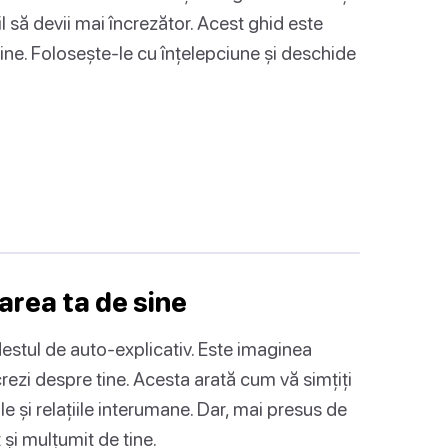
il să devii mai încrezător. Acest ghid este
sine. Folosește-le cu înțelepciune și deschide
area ta de sine
destul de auto-explicativ. Este imaginea
rezi despre tine. Acesta arată cum vă simțiți
țile și relațiile interumane. Dar, mai presus de
t și mulțumit de tine.