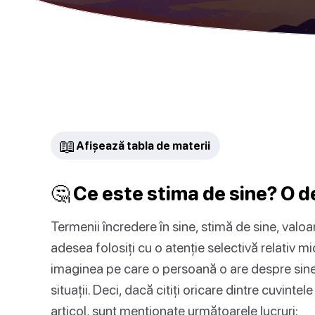
📖
Afișează tabla de materii
🤔 Ce este stima de sine? O de
Termenii încredere în sine, stimă de sine, valoare
adesea folosiți cu o atenție selectivă relativ m
imaginea pe care o persoană o are despre sine
situații. Deci, dacă citiți oricare dintre cuvint
articol, sunt menționate următoarele lucruri: