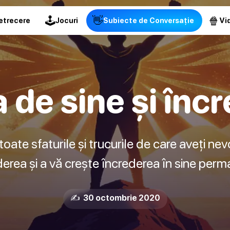
🕹
👋
🍿
etrecere
Jocuri
Subiecte de Conversație
Vid
 de sine și înc
 toate sfaturile și trucurile de care aveți ne
derea și a vă crește încrederea în sine perm
✍️ 30 octombrie 2020