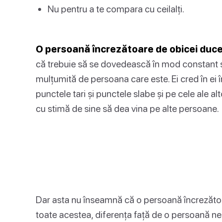
Nu pentru a te compara cu ceilalți.
O persoană încrezătoare de obicei duce 
că trebuie să se dovedească în mod constant s
mulțumită de persoana care este. Ei cred în ei în
punctele tari și punctele slabe și pe cele ale a
cu stimă de sine să dea vina pe alte persoane.
Dar asta nu înseamnă că o persoană încrezătoar
toate acestea, diferența față de o persoană ne