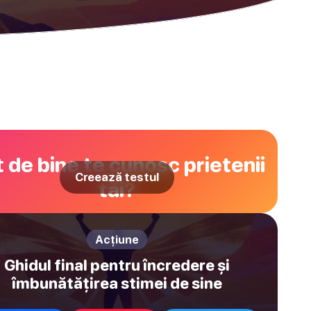
 de bine te cunosc prietenii
Creează testul
tăi?
Acțiune
Ghidul final pentru încredere și
îmbunătățirea stimei de sine