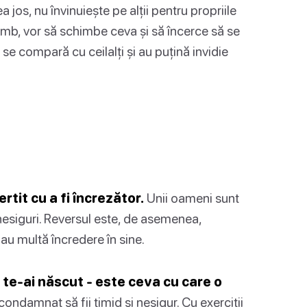
ea jos, nu învinuiește pe alții pentru propriile
himb, vor să schimbe ceva și să încerce să se
se compară cu ceilalți și au puțină invidie
tit cu a fi încrezător.
Unii oameni sunt
ă nesiguri. Reversul este, de asemenea,
 au multă încredere în sine.
 te-ai născut - este ceva cu care o
condamnat să fii timid și nesigur. Cu exerciții