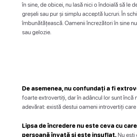
în sine, de obicei, nu lasă nici o îndoială să le d
greșeli sau pur și simplu acceptă lucruri. În sc
îmbunătățească. Oamenii încrezători în sine nu 
sau gelozie.
De asemenea, nu confundați a fi extrover
foarte extrovertiți, dar în adâncul lor sunt înc
adevărat: există destui oameni introvertiți care
Lipsa de încredere nu este ceva cu care
persoană învață și este insuflat.
Nu ești 