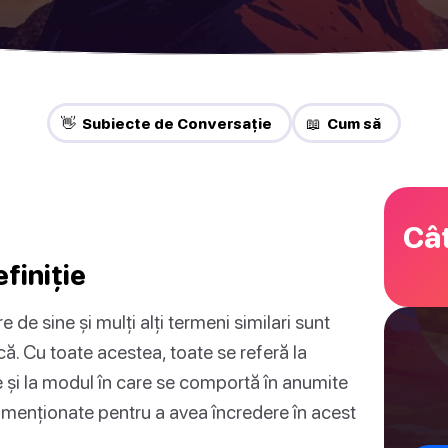
👋 Subiecte de Conversație
📖 Cum să
Cât
finiție
 de sine și mulți alți termeni similari sunt
ică. Cu toate acestea, toate se referă la
 și la modul în care se comportă în anumite
ele menționate pentru a avea încredere în acest