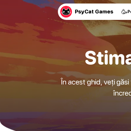
🥳
PsyCat Games
P
Stima
În acest ghid, veți găsi
încre