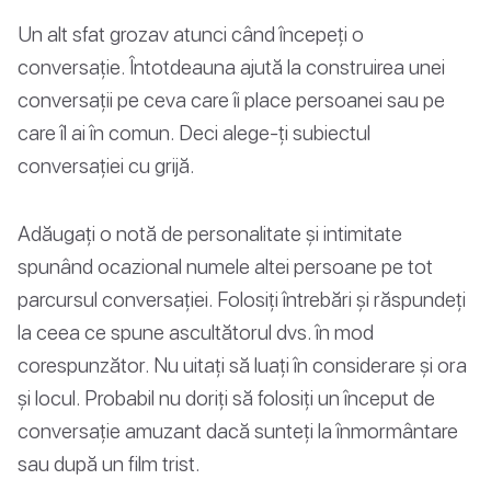
Un alt sfat grozav atunci când începeți o
conversație. Întotdeauna ajută la construirea unei
conversații pe ceva care îi place persoanei sau pe
care îl ai în comun. Deci alege-ți subiectul
conversației cu grijă.
Adăugați o notă de personalitate și intimitate
spunând ocazional numele altei persoane pe tot
parcursul conversației. Folosiți întrebări și răspundeți
la ceea ce spune ascultătorul dvs. în mod
corespunzător. Nu uitați să luați în considerare și ora
și locul. Probabil nu doriți să folosiți un început de
conversație amuzant dacă sunteți la înmormântare
sau după un film trist.