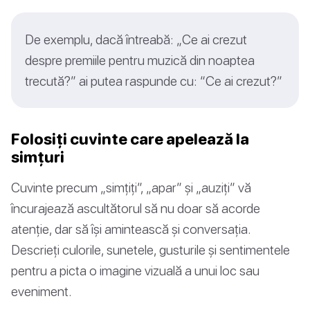
De exemplu, dacă întreabă: „Ce ai crezut
despre premiile pentru muzică din noaptea
trecută?” ai putea raspunde cu: “Ce ai crezut?”
Folosiți cuvinte care apelează la
simțuri
Cuvinte precum „simțiți”, „apar” și „auziți” vă
încurajează ascultătorul să nu doar să acorde
atenție, dar să își amintească și conversația.
Descrieți culorile, sunetele, gusturile și sentimentele
pentru a picta o imagine vizuală a unui loc sau
eveniment.