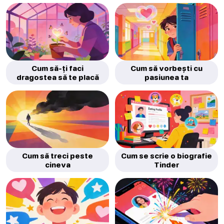
Cum să-ți faci
Cum să vorbești cu
dragostea să te placă
pasiunea ta
Cum să treci peste
Cum se scrie o biografie
cineva
Tinder