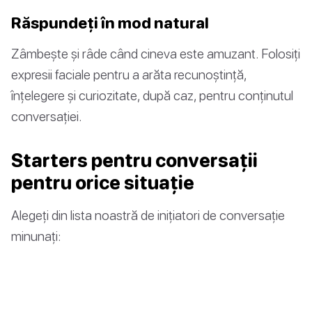
Răspundeți în mod natural
Zâmbește și râde când cineva este amuzant. Folosiți
expresii faciale pentru a arăta recunoștință,
înțelegere și curiozitate, după caz, pentru conținutul
conversației.
Starters pentru conversații
pentru orice situație
Alegeți din lista noastră de inițiatori de conversație
minunați: