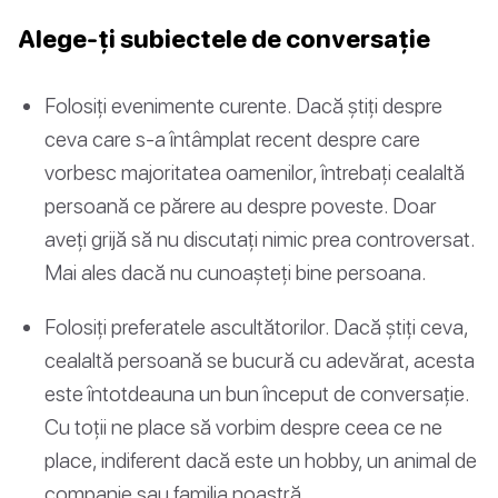
Alege-ți subiectele de conversație
Folosiți evenimente curente. Dacă știți despre
ceva care s-a întâmplat recent despre care
vorbesc majoritatea oamenilor, întrebați cealaltă
persoană ce părere au despre poveste. Doar
aveți grijă să nu discutați nimic prea controversat.
Mai ales dacă nu cunoașteți bine persoana.
Folosiți preferatele ascultătorilor. Dacă știți ceva,
cealaltă persoană se bucură cu adevărat, acesta
este întotdeauna un bun început de conversație.
Cu toții ne place să vorbim despre ceea ce ne
place, indiferent dacă este un hobby, un animal de
companie sau familia noastră.