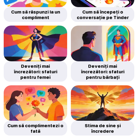
Cum să răspunzi la un
Cum să începeți o
compliment
conversație pe Tinder
Deveniți mai
Deveniți mai
încrezători: sfaturi
încrezători: sfaturi
pentru femei
pentru bărbați
Cum să complimentezi o
Stima de sine și
fată
încredere