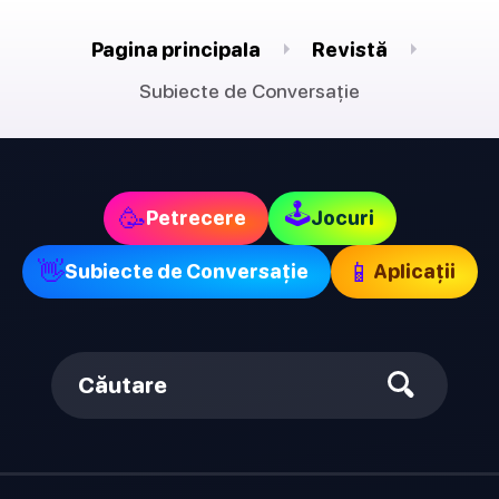
Pagina principala
Revistă
Subiecte de Conversație
🕹
🥳
Petrecere
Jocuri
👋
📱
Subiecte de Conversație
Aplicații
Căutare