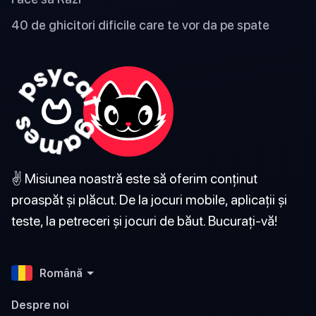
40 de ghicitori dificile care te vor da pe spate
✌️ Misiunea noastră este să oferim conținut
proaspăt și plăcut. De la jocuri mobile, aplicații și
teste, la petreceri și jocuri de băut. Bucurați-vă!
Română
Despre noi