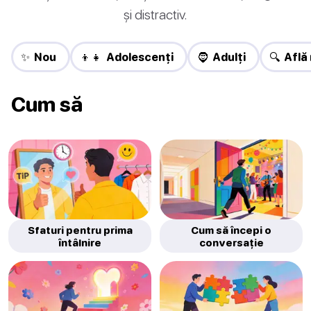
și distractiv.
✨ Nou
👦👧 Adolescenți
🧔 Adulți
🔍 Află
Cum să
Sfaturi pentru prima
Cum să începi o
întâlnire
conversație