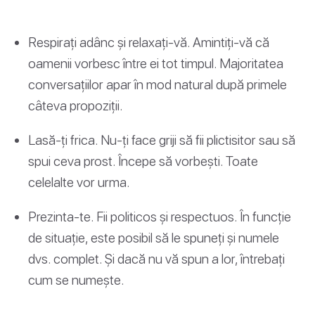
Respirați adânc și relaxați-vă. Amintiți-vă că
oamenii vorbesc între ei tot timpul. Majoritatea
conversațiilor apar în mod natural după primele
câteva propoziții.
Lasă-ți frica. Nu-ți face griji să fii plictisitor sau să
spui ceva prost. Începe să vorbești. Toate
celelalte vor urma.
Prezinta-te. Fii politicos și respectuos. În funcție
de situație, este posibil să le spuneți și numele
dvs. complet. Și dacă nu vă spun a lor, întrebați
cum se numește.