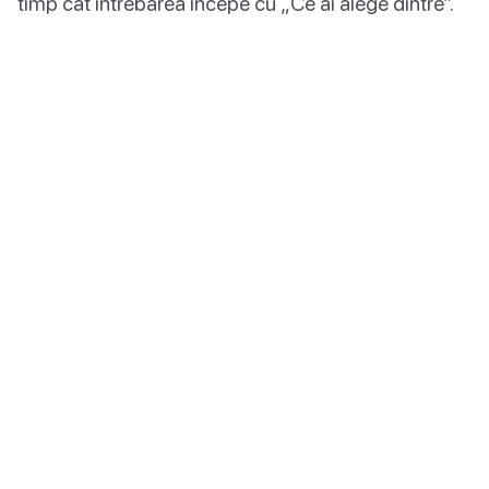
timp cât întrebarea începe cu „Ce ai alege dintre”.