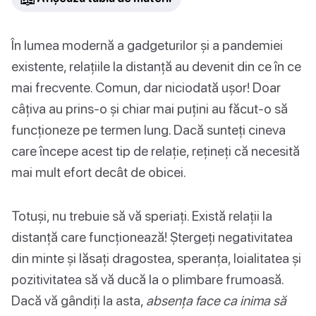
În lumea modernă a gadgeturilor și a pandemiei
existente, relațiile la distanță au devenit din ce în ce
mai frecvente. Comun, dar niciodată ușor! Doar
câțiva au prins-o și chiar mai puțini au făcut-o să
funcționeze pe termen lung. Dacă sunteți cineva
care începe acest tip de relație, rețineți că necesită
mai mult efort decât de obicei.
Totuși, nu trebuie să vă speriați. Există relații la
distanță care funcționează! Ștergeți negativitatea
din minte și lăsați dragostea, speranța, loialitatea și
pozitivitatea să vă ducă la o plimbare frumoasă.
Dacă vă gândiți la asta,
absența face ca inima să