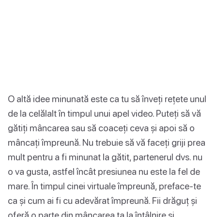
O altă idee minunată este ca tu să înveți rețete unul
de la celălalt în timpul unui apel video. Puteți să vă
gătiți mâncarea sau să coaceți ceva și apoi să o
mâncați împreună. Nu trebuie să vă faceți griji prea
mult pentru a fi minunat la gătit, partenerul dvs. nu
o va gusta, astfel încât presiunea nu este la fel de
mare. În timpul cinei virtuale împreună, preface-te
ca și cum ai fi cu adevărat împreună. Fii drăguț și
oferă o parte din mâncarea ta la întâlnire și