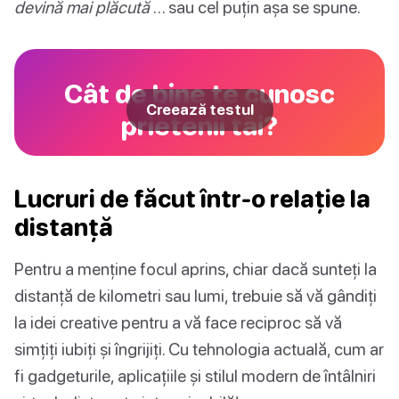
devină mai plăcută
… sau cel puțin așa se spune.
Cât de bine te cunosc
Creează testul
prietenii tăi?
Lucruri de făcut într-o relație la
distanță
Pentru a menține focul aprins, chiar dacă sunteți la
distanță de kilometri sau lumi, trebuie să vă gândiți
la idei creative pentru a vă face reciproc să vă
simțiți iubiți și îngrijiți. Cu tehnologia actuală, cum ar
fi gadgeturile, aplicațiile și stilul modern de întâlniri