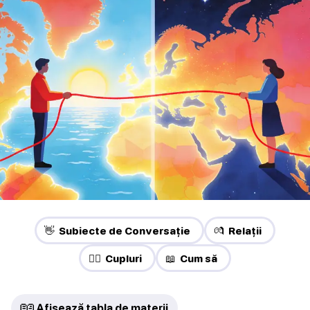
👋 Subiecte de Conversație
💏 Relații
❤️‍🔥 Cupluri
📖 Cum să
📖
Afișează tabla de materii