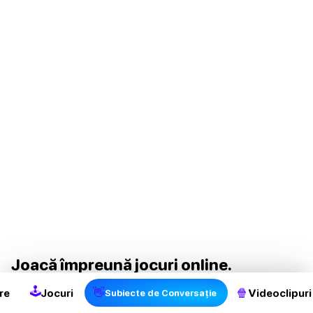
Joacă împreună jocuri online.
🕹
👋
🍿
re
Jocuri
Videoclipuri
Sunteți amândoi amatori de jocuri online? Odată cu
Subiecte de Conversație