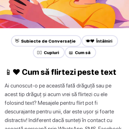
👋 Subiecte de Conversație
🍽️❤️ Întâlniri
❤️‍🔥 Cupluri
📖 Cum să
📱❤ Cum să flirtezi peste text
Ai cunoscut-o pe această fată drăguță sau pe
acest tip drăguț și acum vrei să flirtezi cu ele
folosind text? Mesajele pentru flirt pot fi
descurajante pentru unii, dar este ușor și foarte
distractiv! Indiferent dacă sunteți în contact cu
această persoană prin WhatsApp, SMS, Facebook