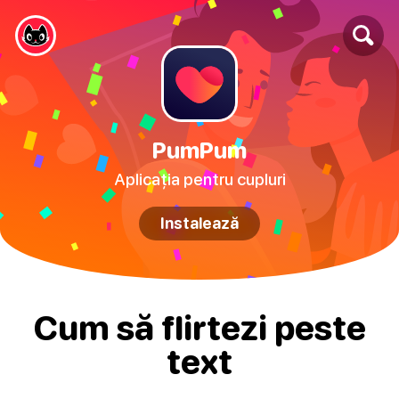
PumPum
Aplicația pentru cupluri
Instalează
Cum să flirtezi peste
text