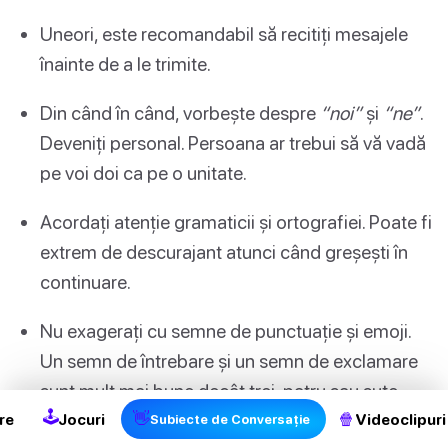
Uneori, este recomandabil să recitiți mesajele
înainte de a le trimite.
Din când în când, vorbește despre
“noi”
și
“ne”
.
Deveniți personal. Persoana ar trebui să vă vadă
pe voi doi ca pe o unitate.
Acordați atenție gramaticii și ortografiei. Poate fi
extrem de descurajant atunci când greșești în
continuare.
Nu exagerați cu semne de punctuație și emoji.
Un semn de întrebare și un semn de exclamare
sunt mult mai bune decât trei, patru sau sute.
🕹
👋
🍿
re
Jocuri
Videoclipuri
Subiecte de Conversație
După o întâlnire sau o întâlnire, acesta arată un