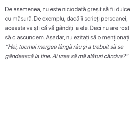
De asemenea, nu este niciodată greșit să fii dulce
cu măsură. De exemplu, dacă îi scrieți persoanei,
aceasta va ști că vă gândiți la ele. Deci nu are rost
să o ascundem. Așadar, nu ezitați să o menționați.
“Hei, tocmai mergea lângă râu și a trebuit să se
gândească la tine. Ai vrea să mă alături cândva?”