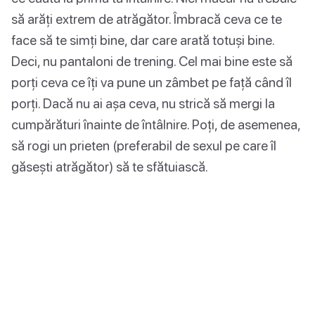
să arăți extrem de atrăgător. Îmbracă ceva ce te
face să te simți bine, dar care arată totuși bine.
Deci, nu pantaloni de trening. Cel mai bine este să
porți ceva ce îți va pune un zâmbet pe față când îl
porți. Dacă nu ai așa ceva, nu strică să mergi la
cumpărături înainte de întâlnire. Poți, de asemenea,
să rogi un prieten (preferabil de sexul pe care îl
găsești atrăgător) să te sfătuiască.