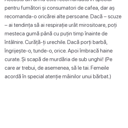
pentru fumători și consumatori de cafea, dar aș
recomanda-o oricărei alte persoane. Dacă – scuze
– ai tendința să ai respirație urât mirositoare, poți
mesteca gumă până cu puțin timp înainte de
întâlnire. Curăță-ți urechile. Dacă porți barbă,
îngrijește-o, tunde-o, orice. Apoi îmbracă haine
curate. Și scapă de murdăria de sub unghii! (Pe
care ar trebui, de asemenea, să le tai. Femeile
acordă în special atenție mâinilor unui bărbat.)