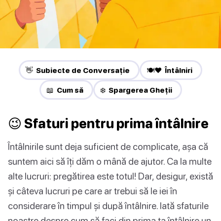
👋 Subiecte de Conversație
🍽️❤️ Întâlniri
📖 Cum să
❄️ Spargerea Gheții
😉 Sfaturi pentru prima întâlnire
Întâlnirile sunt deja suficient de complicate, așa că
suntem aici să îți dăm o mână de ajutor. Ca la multe
alte lucruri: pregătirea este totul! Dar, desigur, există
și câteva lucruri pe care ar trebui să le iei în
considerare în timpul și după întâlnire. Iată sfaturile
noastre despre cum să faci din prima ta întâlnire un