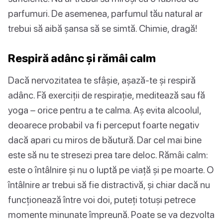
parfumuri. De asemenea, parfumul tău natural ar
trebui să aibă șansa să se simtă. Chimie, dragă!
Respiră adânc și rămâi calm
Dacă nervozitatea te sfâșie, așază-te și respiră
adânc. Fă exerciții de respirație, meditează sau fă
yoga – orice pentru a te calma. Aș evita alcoolul,
deoarece probabil va fi perceput foarte negativ
dacă apari cu miros de băutură. Dar cel mai bine
este să nu te stresezi prea tare deloc. Rămâi calm:
este o întâlnire și nu o luptă pe viață și pe moarte. O
întâlnire ar trebui să fie distractivă, și chiar dacă nu
funcționează între voi doi, puteți totuși petrece
momente minunate împreună. Poate se va dezvolta