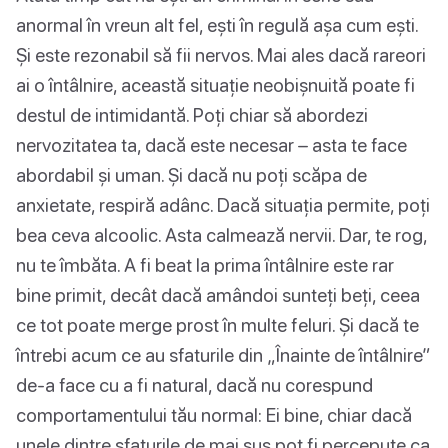
anormal în vreun alt fel, ești în regulă așa cum ești.
Și este rezonabil să fii nervos. Mai ales dacă rareori
ai o întâlnire, această situație neobișnuită poate fi
destul de intimidantă. Poți chiar să abordezi
nervozitatea ta, dacă este necesar – asta te face
abordabil și uman. Și dacă nu poți scăpa de
anxietate, respiră adânc. Dacă situația permite, poți
bea ceva alcoolic. Asta calmează nervii. Dar, te rog,
nu te îmbăta. A fi beat la prima întâlnire este rar
bine primit, decât dacă amândoi sunteți beți, ceea
ce tot poate merge prost în multe feluri. Și dacă te
întrebi acum ce au sfaturile din „Înainte de întâlnire”
de-a face cu a fi natural, dacă nu corespund
comportamentului tău normal: Ei bine, chiar dacă
unele dintre sfaturile de mai sus pot fi percepute ca