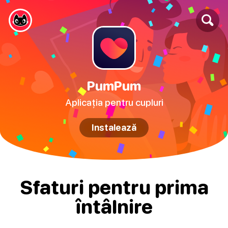
PumPum
Aplicația pentru cupluri
Instalează
Sfaturi pentru prima
întâlnire