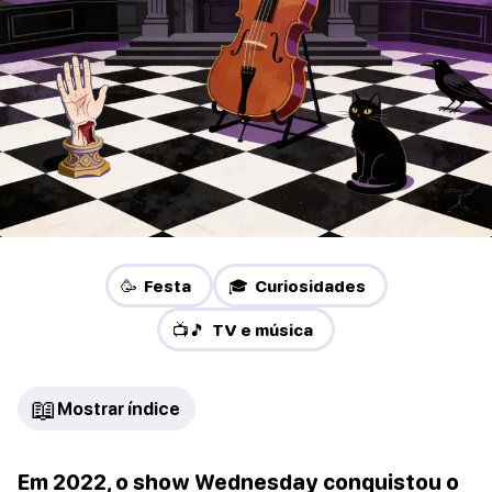
🥳 Festa
🎓 Curiosidades
📺🎵 TV e música
📖
Mostrar índice
Em 2022, o show Wednesday conquistou o