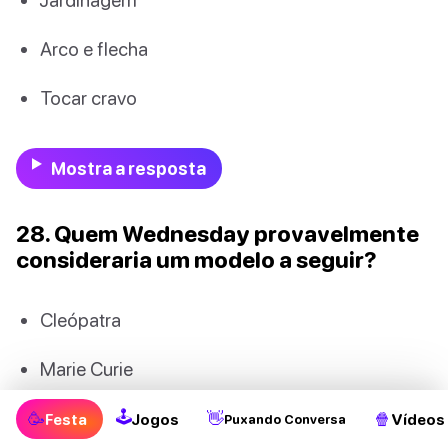
Arco e flecha
Tocar cravo
Mostra a resposta
28. Quem Wednesday provavelmente
consideraria um modelo a seguir?
Cleópatra
Marie Curie
Elizabeth I
🕹
🥳
👋
🍿
Festa
Jogos
Vídeos
Puxando Conversa