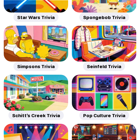
Star Wars Trivia
Spongebob Trivia
Simpsons Trivia
Seinfeld Trivia
Schitt’s Creek Trivia
Pop Culture Trivia