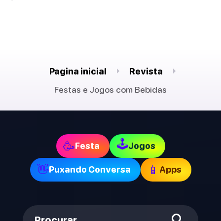
Pagina inicial
Revista
Festas e Jogos com Bebidas
🕹
🥳
Festa
Jogos
👋
📱
Puxando Conversa
Apps
Procurar