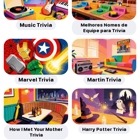
Music Trivia
Melhores Nomes de
Equipe para Trivia
Marvel Trivia
Martin Trivia
How I Met Your Mother
Harry Potter Trivia
Trivia