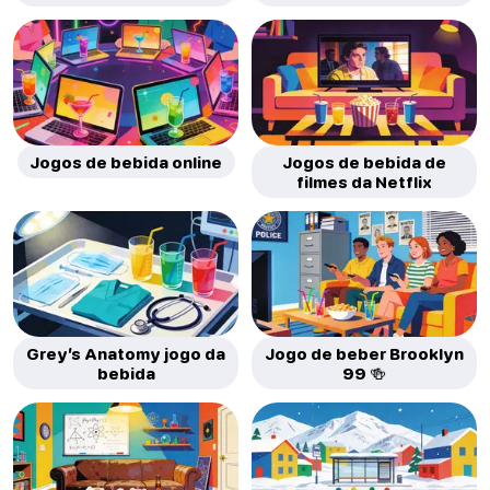
Jogos de bebida online
Jogos de bebida de
filmes da Netflix
Grey’s Anatomy jogo da
Jogo de beber Brooklyn
bebida
99 🍻