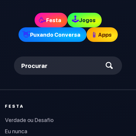
🕹
🥳
Festa
Jogos
👋
📱
Puxando Conversa
Apps
Procurar
FESTA
Verdade ou Desafio
Eu nunca