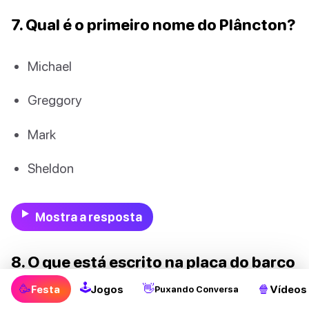
7. Qual é o primeiro nome do Plâncton?
Michael
Greggory
Mark
Sheldon
Mostra a resposta
8. O que está escrito na placa do barco
móvel do Bob Esponja?
🕹
🥳
👋
🍿
Festa
Jogos
Vídeos
Puxando Conversa