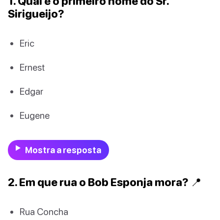
1. Qual é o primeiro nome do Sr.
Sirigueijo?
Eric
Ernest
Edgar
Eugene
Mostra a resposta
2. Em que rua o Bob Esponja mora? 📍
Rua Concha