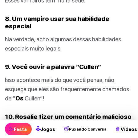
Esses vampiros têm muita sede.
8. Um vampiro usar sua habilidade
especial
Na verdade, acho algumas dessas habilidades
especiais muito legais.
9. Você ouvir a palavra “Cullen”
Isso acontece mais do que você pensa, não
esqueça que eles são frequentemente chamados
de “
Os
Cullen”!
10. Rosalie fizer um comentário malicioso
para Bella
🕹
🥳
👋
🍿
Festa
Jogos
Vídeos
Puxando Conversa
Isso realmente acontece em alguns filmes, então