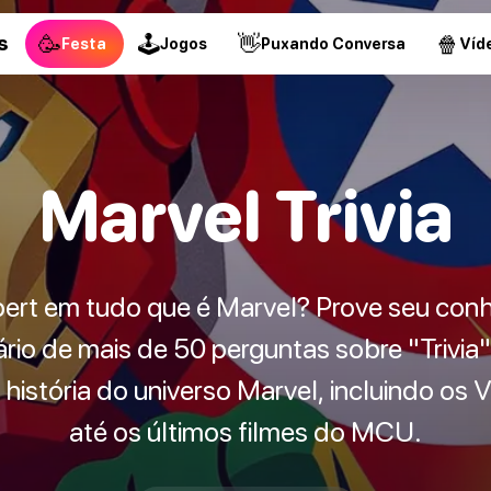
🥳
🕹
👋
🍿
s
Festa
Jogos
Puxando Conversa
Víd
Marvel Trivia
ert em tudo que é Marvel? Prove seu co
rio de mais de 50 perguntas sobre "Trivia"
história do universo Marvel, incluindo os
até os últimos filmes do MCU.