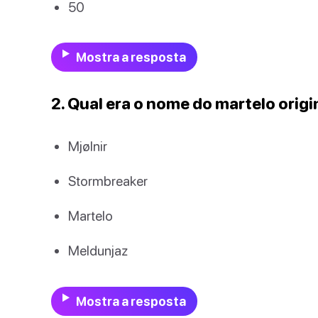
50
Mostra a resposta
2. Qual era o nome do martelo origi
Mjølnir
Stormbreaker
Martelo
Meldunjaz
Mostra a resposta