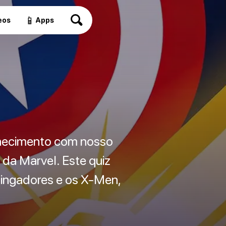
📱
eos
Apps
nhecimento com nosso
 da Marvel. Este quiz
 Vingadores e os X-Men,