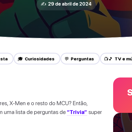
✍️ 29 de abril de 2024
esta
🎓 Curiosidades
💬 Perguntas
📺🎵 TV e m
S
es, X-Men e o resto do MCU? Então,
 uma lista de perguntas de
“Trivia”
super