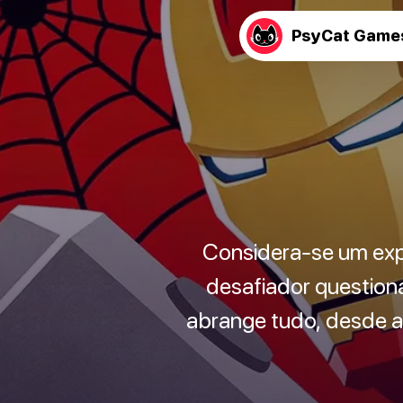
PsyCat Game
Considera-se um exp
desafiador questioná
abrange tudo, desde a 