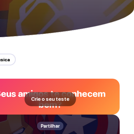
úsica
eus amigos te conhecem
Crie o seu teste
bem?
Partilhar