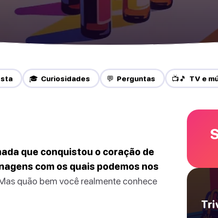
esta
🎓 Curiosidades
💬 Perguntas
📺🎵 TV e m
S
mada que conquistou o coração de
sonagens com os quais podemos nos
Mas quão bem você realmente conhece
Tri