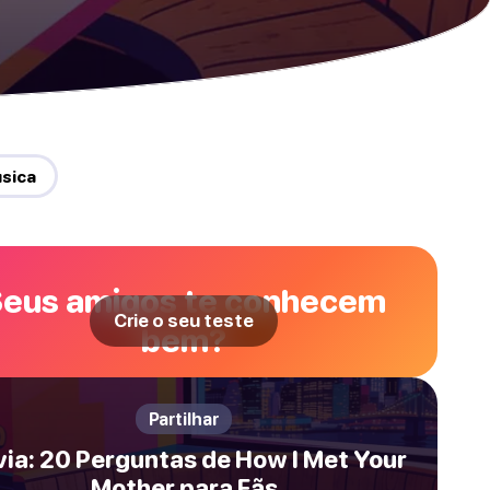
úsica
eus amigos te conhecem
Crie o seu teste
bem?
Partilhar
via: 20 Perguntas de How I Met Your
Mother para Fãs