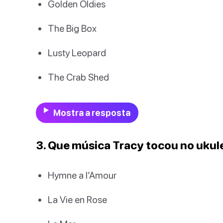
Golden Oldies
The Big Box
Lusty Leopard
The Crab Shed
Mostra a resposta
3. Que música Tracy tocou no ukul
Hymne a l’Amour
La Vie en Rose