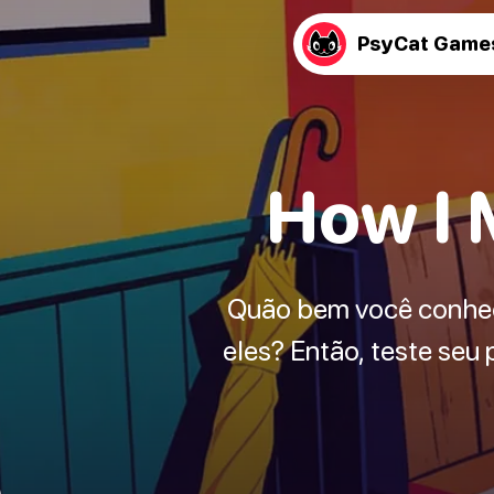
PsyCat Game
How I 
Quão bem você conhece
eles? Então, teste seu