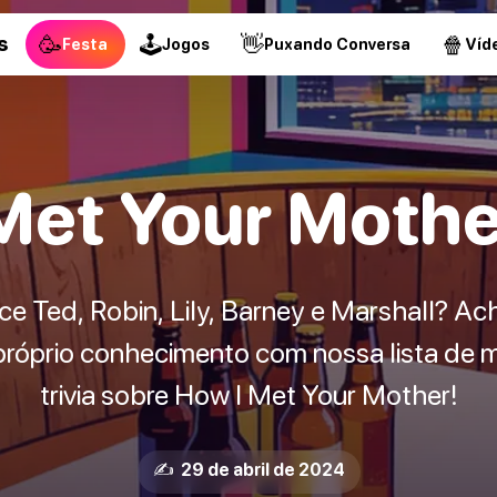
🥳
🕹
👋
🍿
s
Festa
Jogos
Puxando Conversa
Víd
Met Your Mother
 Ted, Robin, Lily, Barney e Marshall? Ac
 próprio conhecimento com nossa lista de 
trivia sobre How I Met Your Mother!
✍️ 29 de abril de 2024