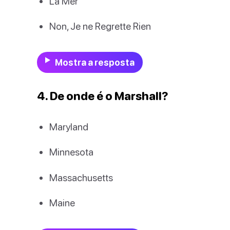
La Mer
Non, Je ne Regrette Rien
Mostra a resposta
4. De onde é o Marshall?
Maryland
Minnesota
Massachusetts
Maine