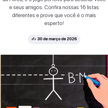
e seus amigos. Confira nossas 16 listas
diferentes e prove que você é o mais
esperto!
✍️ 30 de março de 2026