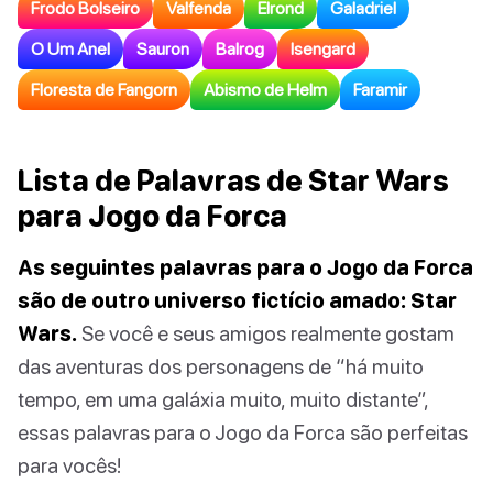
Frodo Bolseiro
Valfenda
Elrond
Galadriel
O Um Anel
Sauron
Balrog
Isengard
Floresta de Fangorn
Abismo de Helm
Faramir
Lista de Palavras de Star Wars
para Jogo da Forca
As seguintes palavras para o Jogo da Forca
são de outro universo fictício amado: Star
Wars.
Se você e seus amigos realmente gostam
das aventuras dos personagens de “há muito
tempo, em uma galáxia muito, muito distante”,
essas palavras para o Jogo da Forca são perfeitas
para vocês!