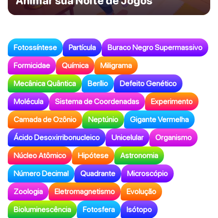
Animar sua Noite de Jogos
Fotossíntese
Partícula
Buraco Negro Supermassivo
Formicidae
Química
Miligrama
Mecânica Quântica
Berílio
Defeito Genético
Molécula
Sistema de Coordenadas
Experimento
Camada de Ozônio
Neptúnio
Gigante Vermelha
Ácido Desoxirribonucleico
Unicelular
Organismo
Núcleo Atômico
Hipótese
Astronomia
Número Decimal
Quadrante
Microscópio
Zoologia
Eletromagnetismo
Evolução
Bioluminescência
Fotosfera
Isótopo