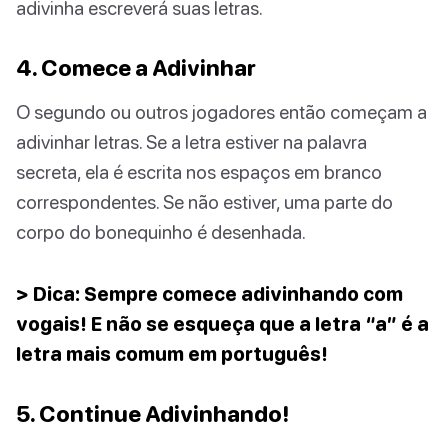
adivinha escreverá suas letras.
4. Comece a Adivinhar
O segundo ou outros jogadores então começam a
adivinhar letras. Se a letra estiver na palavra
secreta, ela é escrita nos espaços em branco
correspondentes. Se não estiver, uma parte do
corpo do bonequinho é desenhada.
> Dica: Sempre comece adivinhando com
vogais! E não se esqueça que a letra “a” é a
letra mais comum em português!
5. Continue Adivinhando!