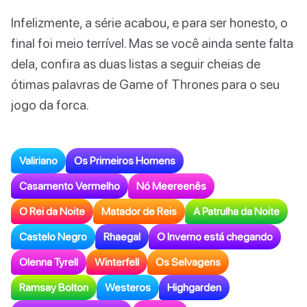
Infelizmente, a série acabou, e para ser honesto, o
final foi meio terrível. Mas se você ainda sente falta
dela, confira as duas listas a seguir cheias de
ótimas palavras de Game of Thrones para o seu
jogo da forca.
Valiriano
Os Primeiros Homens
Casamento Vermelho
Nó Meereenês
O Rei da Noite
Matador de Reis
A Patrulha da Noite
Castelo Negro
Rhaegal
O Inverno está chegando
Olenna Tyrell
Winterfell
Os Selvagens
Ramsay Bolton
Westeros
Highgarden