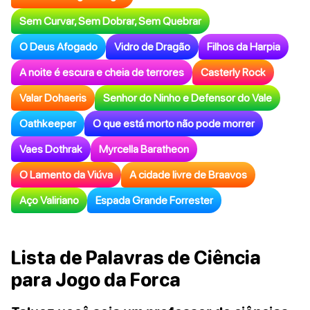
Sem Curvar, Sem Dobrar, Sem Quebrar
O Deus Afogado
Vidro de Dragão
Filhos da Harpia
A noite é escura e cheia de terrores
Casterly Rock
Valar Dohaeris
Senhor do Ninho e Defensor do Vale
Oathkeeper
O que está morto não pode morrer
Vaes Dothrak
Myrcella Baratheon
O Lamento da Viúva
A cidade livre de Braavos
Aço Valiriano
Espada Grande Forrester
Lista de Palavras de Ciência
para Jogo da Forca