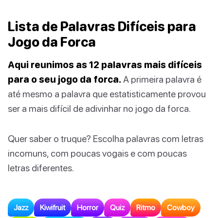
Lista de Palavras Difíceis para
Jogo da Forca
Aqui reunimos as 12 palavras mais difíceis
para o seu jogo da forca.
A primeira palavra é
até mesmo a palavra que estatisticamente provou
ser a mais difícil de adivinhar no jogo da forca.
Quer saber o truque? Escolha palavras com letras
incomuns, com poucas vogais e com poucas
letras diferentes.
Jazz
Kiwifruit
Horror
Quiz
Ritmo
Cowboy