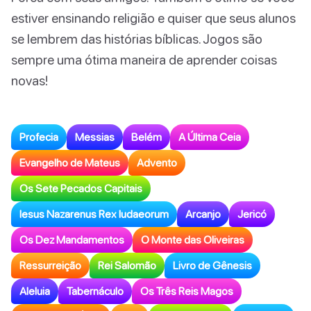
estiver ensinando religião e quiser que seus alunos
se lembrem das histórias bíblicas. Jogos são
sempre uma ótima maneira de aprender coisas
novas!
Profecia
Messias
Belém
A Última Ceia
Evangelho de Mateus
Advento
Os Sete Pecados Capitais
Iesus Nazarenus Rex Iudaeorum
Arcanjo
Jericó
Os Dez Mandamentos
O Monte das Oliveiras
Ressurreição
Rei Salomão
Livro de Gênesis
Aleluia
Tabernáculo
Os Três Reis Magos