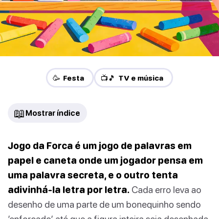
🥳 Festa
📺🎵 TV e música
📖
Mostrar índice
Jogo da Forca é um jogo de palavras em
papel e caneta onde um jogador pensa em
uma palavra secreta, e o outro tenta
adivinhá-la letra por letra.
Cada erro leva ao
desenho de uma parte de um bonequinho sendo
’enforcado’ até que a figura inteira seja desenhada,