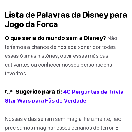
Lista de Palavras da Disney para
Jogo da Forca
O que seria do mundo sem a Disney?
Não
teríamos a chance de nos apaixonar por todas
essas ótimas histórias, ouvir essas músicas
cativantes ou conhecer nossos personagens
favoritos.
👉
Sugerido para ti:
40 Perguntas de Trivia
Star Wars para Fãs de Verdade
Nossas vidas seriam sem magia. Felizmente, não
precisamos imaginar esses cenários de terror. E