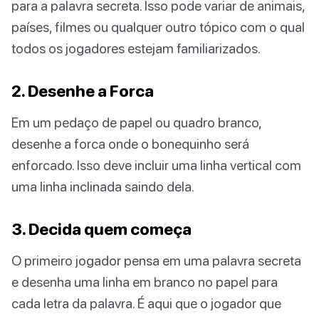
para a palavra secreta. Isso pode variar de animais,
países, filmes ou qualquer outro tópico com o qual
todos os jogadores estejam familiarizados.
2. Desenhe a Forca
Em um pedaço de papel ou quadro branco,
desenhe a forca onde o bonequinho será
enforcado. Isso deve incluir uma linha vertical com
uma linha inclinada saindo dela.
3. Decida quem começa
O primeiro jogador pensa em uma palavra secreta
e desenha uma linha em branco no papel para
cada letra da palavra. É aqui que o jogador que