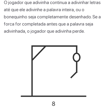
O jogador que adivinha continua a adivinhar letras
até que ele adivinhe a palavra inteira, ou o
bonequinho seja completamente desenhado. Se a
forca for completada antes que a palavra seja
adivinhada, o jogador que adivinha perde.