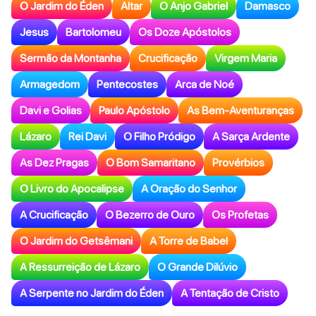
O Jardim do Éden
Altar
O Anjo Gabriel
Damasco
Jesus
Bartolomeu
Os Doze Apóstolos
Sermão da Montanha
Crucificação
Virgem Maria
Armagedom
Pentecostes
Arca de Noé
Davi e Golias
Paulo Apóstolo
As Bem-Aventuranças
Lázaro
Rei Davi
O Filho Pródigo
A Sarça Ardente
As Dez Pragas
O Bom Samaritano
Provérbios
O Livro do Apocalipse
A Oração do Senhor
A Crucificação
O Bezerro de Ouro
Os Profetas
O Jardim do Getsêmani
A Torre de Babel
A Ressurreição de Lázaro
O Grande Dilúvio
A Serpente no Jardim do Éden
A Tentação de Cristo