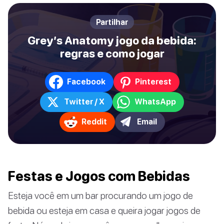
Partilhar
Grey’s Anatomy jogo da bebida:
regras e como jogar
Facebook
Pinterest
Twitter / X
WhatsApp
Reddit
Email
Festas e Jogos com Bebidas
Esteja você em um bar procurando um jogo de
bebida ou esteja em casa e queira jogar jogos de