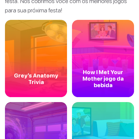
festa. Nós cobrimos você com os melhores jogos
para sua próxima festa!
How I Met Your
Grey’s Anatomy
Mother jogo da
Trivia
bebida