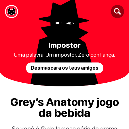
Impostor
Uma palavra. Um impostor. Zero confiança.
Desmascara os teus amigos
Grey’s Anatomy jogo
da bebida
Se você é fã da famosa série de drama