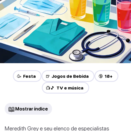
🥳 Festa
🍺 Jogos de Bebida
🔞 18+
📺🎵 TV e música
📖
Mostrar índice
Meredith Grey e seu elenco de especialistas