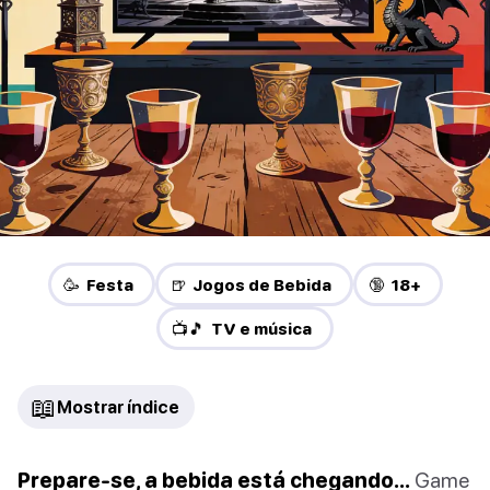
🥳 Festa
🍺 Jogos de Bebida
🔞 18+
📺🎵 TV e música
📖
Mostrar índice
Prepare-se, a bebida está chegando…
Game