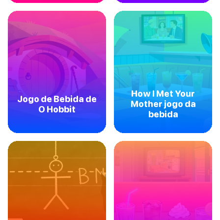
How I Met Your
Jogo de Bebida de
Mother jogo da
O Hobbit
bebida