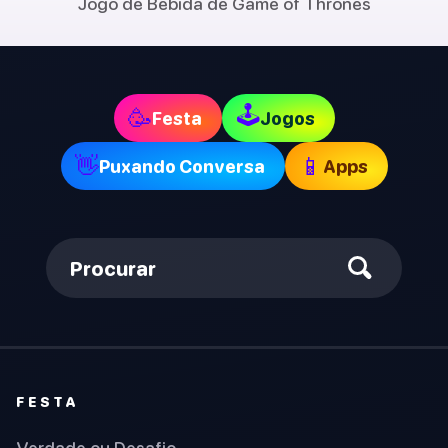
Jogo de Bebida de Game of Thrones
🕹
🥳
Festa
Jogos
👋
📱
Puxando Conversa
Apps
Procurar
FESTA