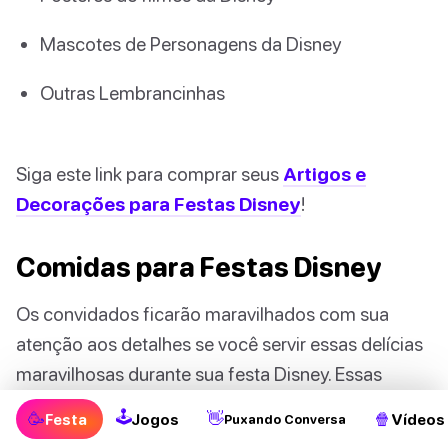
Mascotes de Personagens da Disney
Outras Lembrancinhas
Siga este link para comprar seus
Artigos e
Decorações para Festas Disney
!
Comidas para Festas Disney
Os convidados ficarão maravilhados com sua
atenção aos detalhes se você servir essas delícias
maravilhosas durante sua festa Disney. Essas
comidas e sobremesas são inspiradas nos
🕹
🥳
👋
🍿
Festa
Jogos
Vídeos
Puxando Conversa
personagens mais amados e algumas são