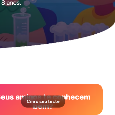
 8 anos.
eus amigos te conhecem
Crie o seu teste
bem?