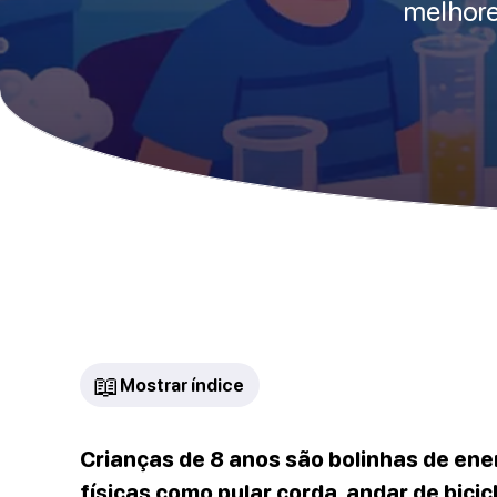
melhore
📖
Mostrar índice
Crianças de 8 anos são bolinhas de ene
físicas como pular corda, andar de bicicl