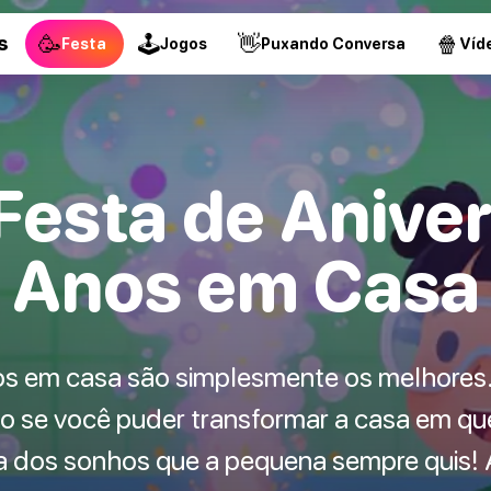
🥳
🕹
👋
🍿
s
Festa
Jogos
Puxando Conversa
Víd
 Festa de Aniver
Anos em Casa
os em casa são simplesmente os melhores.
do se você puder transformar a casa em q
sta dos sonhos que a pequena sempre quis!