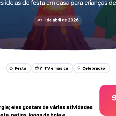
s ideias de festa em casa para crianças de
✍️ 1 de abril de 2026
🥳 Festa
📺🎵 TV e música
🎈 Celebração
S
rgia; elas gostam de várias atividades
eta, patins, jogos de bola e