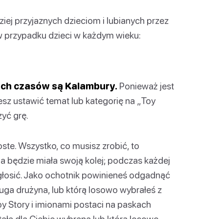
iej przyjaznych dzieciom i lubianych przez
 w przypadku dzieci w każdym wieku:
zech czasów są Kalambury.
Ponieważ jest
esz ustawić temat lub kategorię na „Toy
zyć grę.
ste. Wszystko, co musisz zrobić, to
a będzie miała swoją kolej; podczas każdej
 zgłosić. Jako ochotnik powinieneś odgadnąć
ruga drużyna, lub którą losowo wybrałeś z
y Story i imionami postaci na paskach
tała dla Ciebie wybrana lub którą losowo