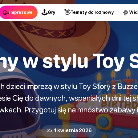
🥳
🕹
👋
🍿
Imprezowe
Gry
Tematy do rozmowy
Wid
y w stylu Toy 
ch dzieci imprezą w stylu Toy Story z Buzz
ie Cię do dawnych, wspaniałych dni tej słyn
wkach. Przygotuj się na mnóstwo zabawy i
✍️ 1 kwietnia 2026