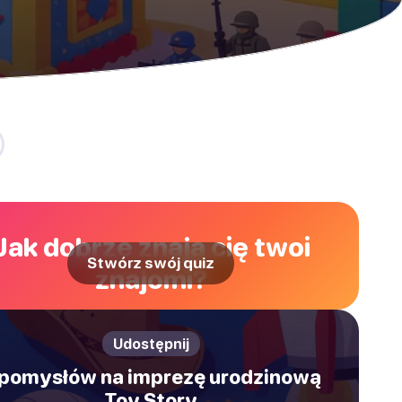
Jak dobrze znają cię twoi
Stwórz swój quiz
znajomi?
Udostępnij
 pomysłów na imprezę urodzinową
Toy Story