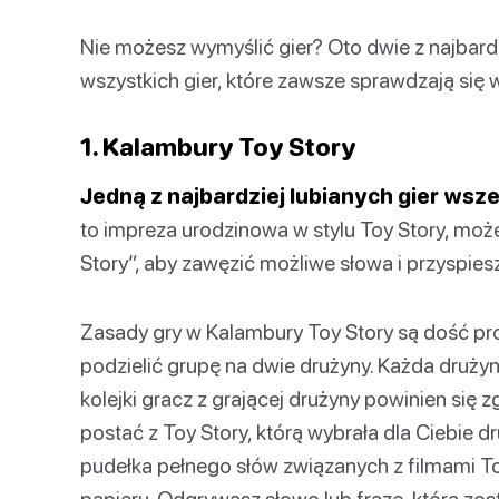
Nie możesz wymyślić gier? Oto dwie z najbardz
wszystkich gier, które zawsze sprawdzają się
1. Kalambury Toy Story
Jedną z najbardziej lubianych gier ws
to impreza urodzinowa w stylu Toy Story, moż
Story”, aby zawęzić możliwe słowa i przyspies
Zasady gry w Kalambury Toy Story są dość pro
podzielić grupę na dwie drużyny. Każda drużyn
kolejki gracz z grającej drużyny powinien się
postać z Toy Story, którą wybrała dla Ciebie d
pudełka pełnego słów związanych z filmami To
papieru. Odgrywasz słowo lub frazę, która zos