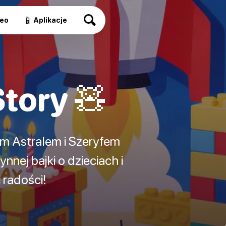
📱
eo
Aplikacje
Story 🧸
em Astralem i Szeryfem
nej bajki o dzieciach i
 radości!