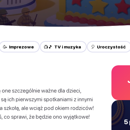
🥳 Imprezowe
📺🎵 TV i muzyka
🎈 Uroczystość
 one szczególnie ważne dla dzieci,
, są ich pierwszymi spotkaniami z innymi
a szkołą, ale wciąż pod okiem rodziców!
, co sprawi, że będzie ono wyjątkowe!
5