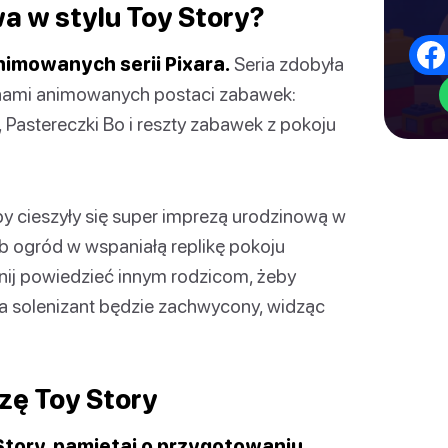
a w stylu Toy Story?
nimowanych serii Pixara.
Seria zdobyła
fanami animowanych postaci zabawek:
Pastereczki Bo i reszty zabawek z pokoju
eby cieszyły się super imprezą urodzinową w
ub ogród w wspaniałą replikę pokoju
nij powiedzieć innym rodzicom, żeby
, a solenizant będzie zachwycony, widząc
zę Toy Story
Story, pamiętaj o przygotowaniu