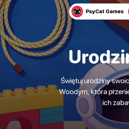
PsyCat Games
Urodzin
Świętuj urodziny swoi
Woodym, która przenies
ich zaba