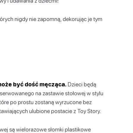
wy i udawania z dziećmi!
órych nigdy nie zapomną, dekorując je tym
 może być dość męcząca.
Dzieci będą
serwowanego na zastawie stołowej w stylu
które po prostu zostaną wyrzucone bez
awiających ulubione postacie z Toy Story.
ej są wielorazowe słomki plastikowe