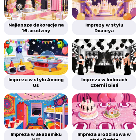
Najlepsze dekoracje na
Imprezy w stylu
16. urodziny
Disneya
Impreza w stylu Among
Impreza w kolorach
Us
czerni i bieli
Impreza w akademiku
Impreza urodzinowa w
🤘🏻
stylu Barbie