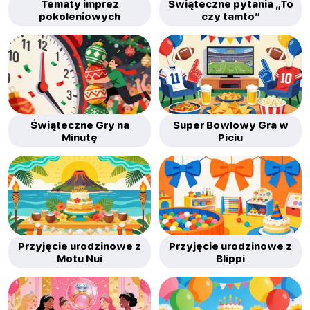
Tematy imprez
Świąteczne pytania „To
pokoleniowych
czy tamto”
Świąteczne Gry na
Super Bowlowy Gra w
Minutę
Piciu
Przyjęcie urodzinowe z
Przyjęcie urodzinowe z
Motu Nui
Blippi