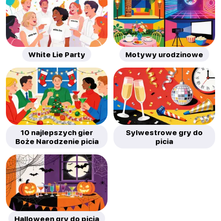
White Lie Party
Motywy urodzinowe
10 najlepszych gier
Sylwestrowe gry do
Boże Narodzenie picia
picia
Halloween gry do picia