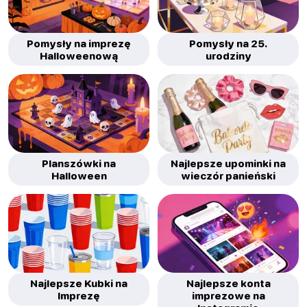
Pomysły na imprezę
Pomysły na 25.
Halloweenową
urodziny
Planszówki na
Najlepsze upominki na
Halloween
wieczór panieński
Najlepsze Kubki na
Najlepsze konta
Imprezę
imprezowe na