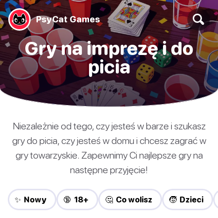
PsyCat Games
Gry na imprezę i do
picia
Niezależnie od tego, czy jesteś w barze i szukasz
gry do picia, czy jesteś w domu i chcesz zagrać w
gry towarzyskie. Zapewnimy Ci najlepsze gry na
następne przyjęcie!
✨ Nowy
🔞 18+
🤔 Co wolisz
🧒 Dzieci