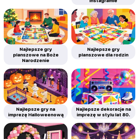
Instagramie
Najlepsze gry
Najlepsze gry
planszowe na Boże
planszowe dla rodzin
Narodzenie
Najlepsze gry na
Najlepsze dekoracje na
imprezę Halloweenową
imprezę w stylu lat 80.