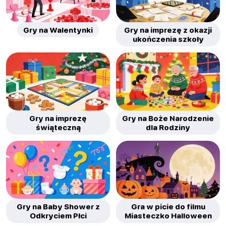
Gry na Walentynki
Gry na imprezę z okazji
ukończenia szkoły
Gry na imprezę
Gry na Boże Narodzenie
świąteczną
dla Rodziny
Gry na Baby Shower z
Gra w picie do filmu
Odkryciem Płci
Miasteczko Halloween