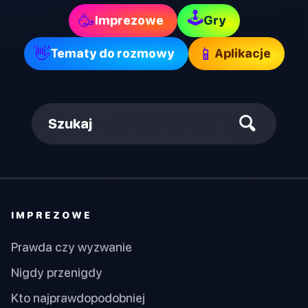
🕹
🥳
Imprezowe
Gry
👋
📱
Tematy do rozmowy
Aplikacje
Szukaj
IMPREZOWE
Prawda czy wyzwanie
Nigdy przenigdy
Kto najprawdopodobniej