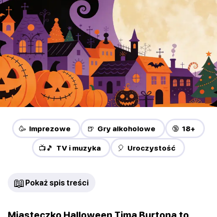
🥳 Imprezowe
🍺 Gry alkoholowe
🔞 18+
📺🎵 TV i muzyka
🎈 Uroczystość
📖
Pokaż spis treści
Miasteczko Halloween Tima Burtona to