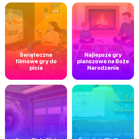
Świąteczne
Najlepsze gry
filmowe gry do
planszowe na Boże
picia
Narodzenie