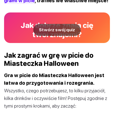
grami w picie
, trafiłeś we właściwe miejsce!
Jak dobrze znają cię
Stwórz swój quiz
twoi znajomi?
Jak zagrać w grę w picie do
Miasteczka Halloween
Gra w picie do Miasteczka Halloween jest
łatwa do przygotowania i rozegrania.
Wszystko, czego potrzebujesz, to kilku przyjaciół,
kilka drinków i oczywiście film! Postępuj zgodnie z
tymi prostymi krokami, aby zacząć: