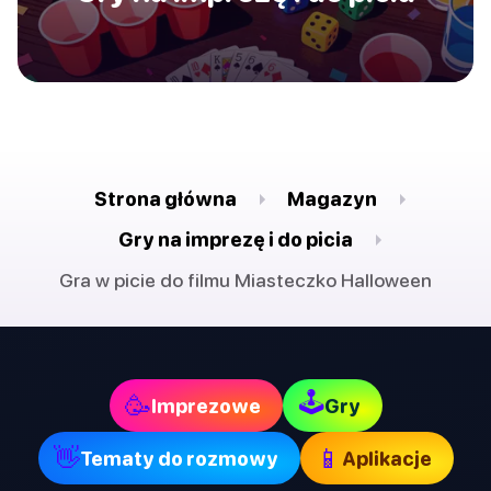
Strona główna
Magazyn
Gry na imprezę i do picia
Gra w picie do filmu Miasteczko Halloween
🕹
🥳
Imprezowe
Gry
👋
📱
Tematy do rozmowy
Aplikacje