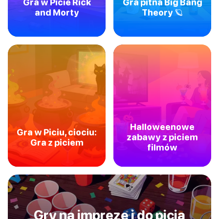
Gra w Picie Rick
Gra pitna Big Bang
and Morty
Theory 🪐
Halloweenowe
Gra w Piciu, ciociu:
zabawy z piciem
Gra z piciem
filmów
Gry na imprezę i do picia