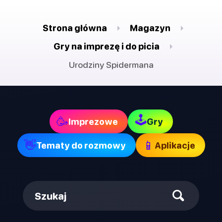
Strona główna
Magazyn
Gry na imprezę i do picia
Urodziny Spidermana
🕹
🥳
Imprezowe
Gry
👋
📱
Tematy do rozmowy
Aplikacje
Szukaj