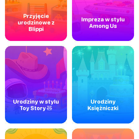
Przyjęcie
Impreza w stylu
urodzinowe z
Among Us
Blippi
Urodziny w stylu
Urodziny
Toy Story 🧸
Księżniczki