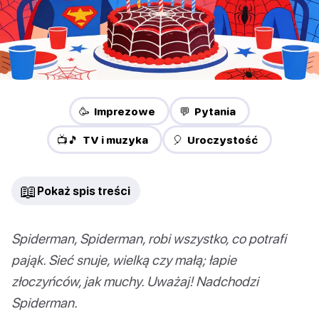
🥳 Imprezowe
💬 Pytania
📺🎵 TV i muzyka
🎈 Uroczystość
📖
Pokaż spis treści
Spiderman, Spiderman, robi wszystko, co potrafi
pająk. Sieć snuje, wielką czy małą; łapie
złoczyńców, jak muchy. Uważaj! Nadchodzi
Spiderman.