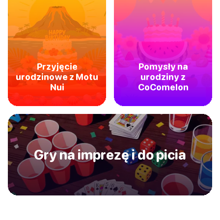
Przyjęcie
Pomysły na
urodzinowe z Motu
urodziny z
Nui
CoComelon
Gry na imprezę i do picia