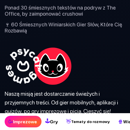
Ponad 30 śmiesznych tekstów na podryw z The
Office, by zaimponować crushowi
🍷 60 Śmiesznych Winiarskich Gier Słów, Które Cię
Rozbawią
Naszą misją jest dostarczanie świeżych i
przyjemnych treści. Od gier mobilnych, aplikacji i
quizów, po gry imprezowe i picia. Cieszyć się!
🕹
🥳
👋
🍿
Imprezowe
Gry
Wi
Tematy do rozmowy