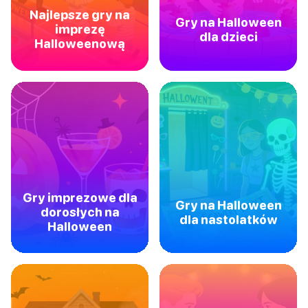
Najlepsze gry na
Gry na Halloween
imprezę
dla dzieci
Halloweenową
Gry imprezowe dla
Gry na Halloween
dorosłych na
dla nastolatków
Halloween