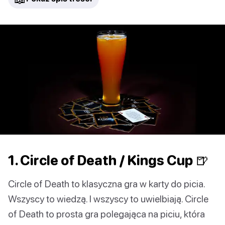
1. Circle of Death / Kings Cup 🍺
Circle of Death to klasyczna gra w karty do picia.
Wszyscy to wiedzą. I wszyscy to uwielbiają. Circle
of Death to prosta gra polegająca na piciu, która