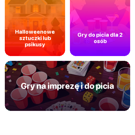
Halloweenowe
Gry do picia dla 2
sztuczki lub
osób
psikusy
Gry na imprezę i do picia