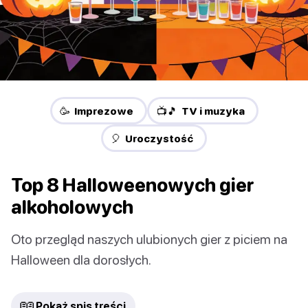
🥳 Imprezowe
📺🎵 TV i muzyka
🎈 Uroczystość
Top 8 Halloweenowych gier
alkoholowych
Oto przegląd naszych ulubionych gier z piciem na
Halloween dla dorosłych.
📖
Pokaż spis treści