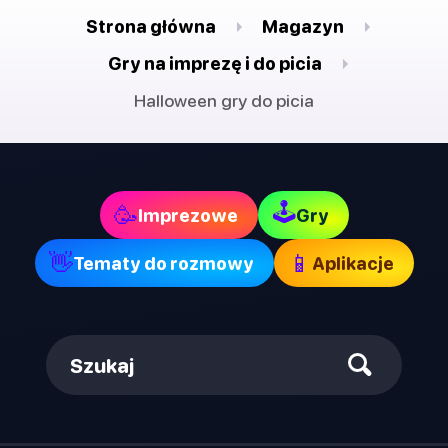
Strona główna
Magazyn
Gry na imprezę i do picia
Halloween gry do picia
🕹
🥳
Imprezowe
Gry
👋
📱
Tematy do rozmowy
Aplikacje
Szukaj