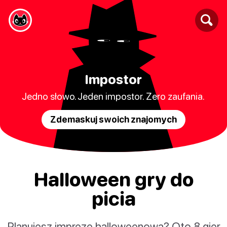
Impostor
Jedno słowo. Jeden impostor. Zero zaufania.
Zdemaskuj swoich znajomych
Halloween gry do
picia
Planujesz imprezę halloweenową? Oto 8 gier