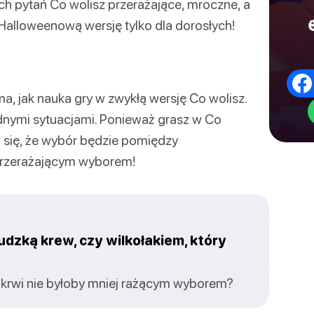
ch pytań Co wolisz przerażające, mroczne, a
Halloweenową wersję tylko dla dorosłych!
a, jak nauka gry w zwykłą wersję Co wolisz.
dnymi sytuacjami. Ponieważ grasz w Co
 się, że wybór będzie pomiędzy
przerażającym wyborem!
udzką krew, czy wilkołakiem, który
ie krwi nie byłoby mniej rażącym wyborem?