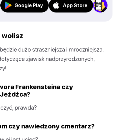
Google Play
App Store
 wolisz
będzie dużo straszniejsza i mroczniejsza.
 dotyczące zjawisk nadprzyrodzonych,
zy!
wora Frankensteina czy
 Jeźdźca?
aczyć, prawda?
dom czy nawiedzony cmentarz?
iej jest uciec?