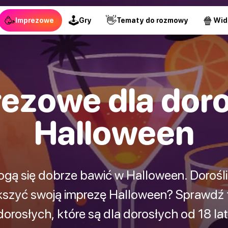
🥳
🕹
👋
🍿
Imprezowe
Gry
Tematy do rozmowy
Wid
rezowe dla doro
Halloween
mogą się dobrze bawić w Halloween. Dorośl
kszyć swoją imprezę Halloween? Sprawdź t
dorosłych, które są dla dorosłych od 18 lat