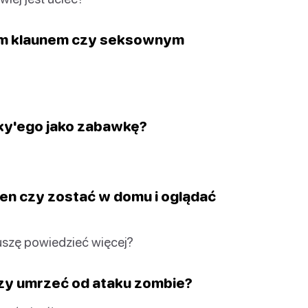
cym klaunem czy seksownym
ky'ego jako zabawkę?
een czy zostać w domu i oglądać
uszę powiedzieć więcej?
czy umrzeć od ataku zombie?