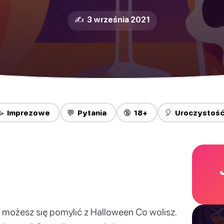
✍️ 3 września 2021
🥳 Imprezowe
💬 Pytania
🔞 18+
🎈 Uroczystoś
ie możesz się pomylić z Halloween Co wolisz.