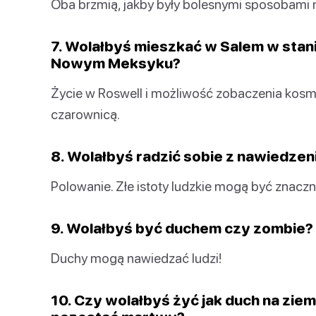
Oba brzmią, jakby były bolesnymi sposobami 
7. Wolałbyś mieszkać w Salem w stan
Nowym Meksyku?
Życie w Roswell i możliwość zobaczenia kosmit
czarownicą.
8. Wolałbyś radzić sobie z nawiedze
Polowanie. Złe istoty ludzkie mogą być znaczni
9. Wolałbyś być duchem czy zombie?
Duchy mogą nawiedzać ludzi!
10. Czy wolałbyś żyć jak duch na ziem