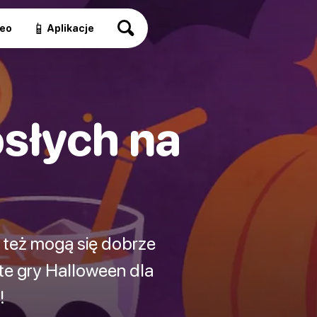
📱
eo
Aplikacje
słych na
i też mogą się dobrze
e gry Halloween dla
!