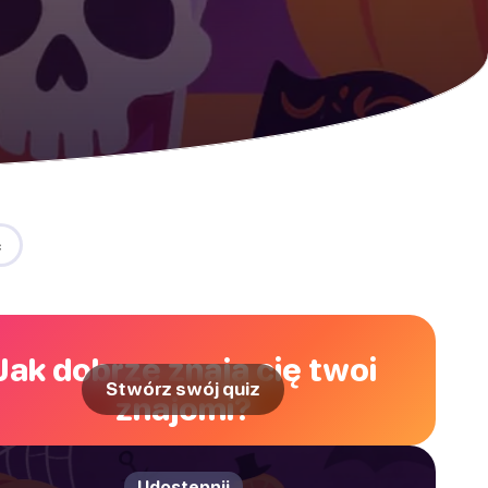
ć
Jak dobrze znają cię twoi
Stwórz swój quiz
znajomi?
Udostępnij