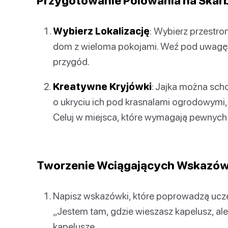
Przygotowanie Polowania na Skar
Wybierz Lokalizację
: Wybierz przestron
dom z wieloma pokojami. Weź pod uwagę t
przygód.
Kreatywne Kryjówki
: Jajka można sc
o ukryciu ich pod krasnalami ogrodowymi
Celuj w miejsca, które wymagają pewnych
Tworzenie Wciągających Wskazó
Napisz wskazówki, które poprowadzą ucze
„Jestem tam, gdzie wieszasz kapelusz, al
kapelusze.