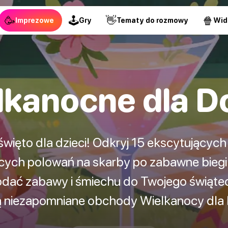
🥳
🕹
👋
🍿
Imprezowe
Gry
Tematy do rozmowy
Wid
lkanocne dla D
 święto dla dzieci! Odkryj 15 ekscytujących
cych polowań na skarby po zabawne biegi
dodać zabawy i śmiechu do Twojego świąte
 niezapomniane obchody Wielkanocy dla