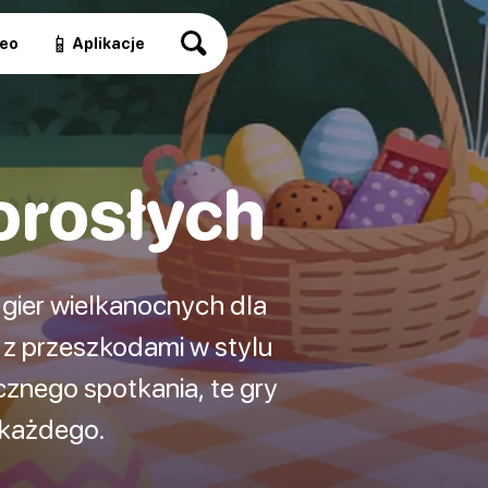
📱
eo
Aplikacje
orosłych
 gier wielkanocnych dla
 z przeszkodami w stylu
cznego spotkania, te gry
 każdego.