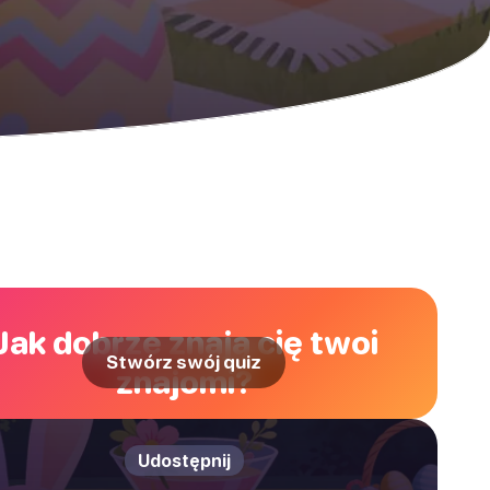
Jak dobrze znają cię twoi
Stwórz swój quiz
znajomi?
Udostępnij