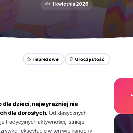
✍️ 1 kwietnia 2026
🥳 Imprezowe
🎈 Uroczystość
 dla dzieci, najwyraźniej nie
ch dla dorosłych.
Od klasycznych
e tradycyjnych aktywności, istnieje
zrywkę i ekscytację w ten wielkanocny