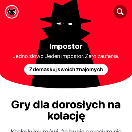
Impostor
Jedno słowo. Jeden impostor. Zero zaufania.
Zdemaskuj swoich znajomych
Gry dla dorosłych na
kolację
Ktokolwiek mówi, że bycie dorosłym nie