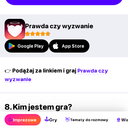
Prawda czy wyzwanie
Google Play
App Store
👉 Podążaj za linkiem i graj
Prawda czy
wyzwanie
8. Kim jestem gra?
🕹
Kim jestem gra? to prosta gra towarzyska,
🥳
👋
🍿
Imprezowe
Gry
Wi
Tematy do rozmowy