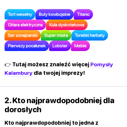
Tort weselny
Buty kowbojskie
Titanic
Gitara elektryczna
Kula dyskotekowa
Ser szwajcarski
Super miska
Torebki herbaty
Pierwszy pocałunek
Lobster
Meble
👉 Tutaj możesz znaleźć więcej
Pomysły
Kalambury
dla twojej imprezy!
2. Kto najprawdopodobniej dla
dorosłych
Kto najprawdopodobniej to jedna z