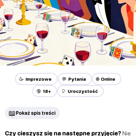
🥳 Imprezowe
💬 Pytania
🌐 Online
🔞 18+
🎈 Uroczystość
📖
Pokaż spis treści
Czy cieszysz się na następne przyjęcie?
Nie