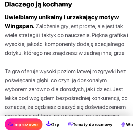
Dlaczego ją kochamy
Uwielbiamy unikalny i urzekający motyw
Wingspan.
Założenie gry jest proste, ale jest tak
wiele strategii i taktyk do nauczenia. Piękna grafika i
wysokiej jakości komponenty dodają specjalnego
dotyku, którego nie znajdziesz w żadnej innej grze.
Ta gra oferuje wysoki poziom łatwej rozgrywki bez
poświęcania głębi, co czyni ją doskonałym
wyborem zarówno dla dorosłych, jak i dzieci. Jest
lekka pod względem bezpośredniej konkurencji, co
oznacza, że będziesz cieszyć się doświadczeniem
niezależnie od tego, czy wygrasz, czy przegrasz.
🕹
🥳
👋
🍿
Imprezowe
Gry
Wi
Tematy do rozmowy