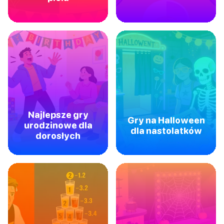
Najlepsze gry
Gry na Halloween
urodzinowe dla
dla nastolatków
dorosłych