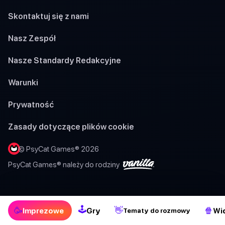
Skontaktuj się z nami
Nasz Zespół
Nasze Standardy Redakcyjne
Warunki
Prywatność
Zasady dotyczące plików cookie
© PsyCat Games® 2026
PsyCat Games® należy do rodziny
🕹
🥳
👋
🍿
Imprezowe
Gry
Wi
Tematy do rozmowy