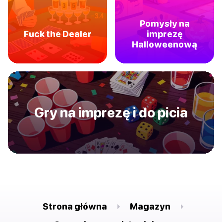
Pomysły na
Fuck the Dealer
imprezę
Halloweenową
Gry na imprezę i do picia
Strona główna
Magazyn