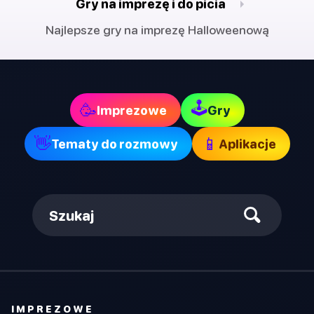
Gry na imprezę i do picia
Najlepsze gry na imprezę Halloweenową
🕹
🥳
Imprezowe
Gry
👋
📱
Tematy do rozmowy
Aplikacje
Szukaj
IMPREZOWE