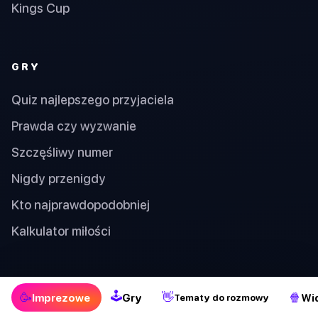
Kings Cup
GRY
Quiz najlepszego przyjaciela
Prawda czy wyzwanie
Szczęśliwy numer
Nigdy przenigdy
Kto najprawdopodobniej
Kalkulator miłości
TEMATY DO ROZMOWY
🕹
🥳
👋
🍿
Imprezowe
Gry
Wi
Tematy do rozmowy