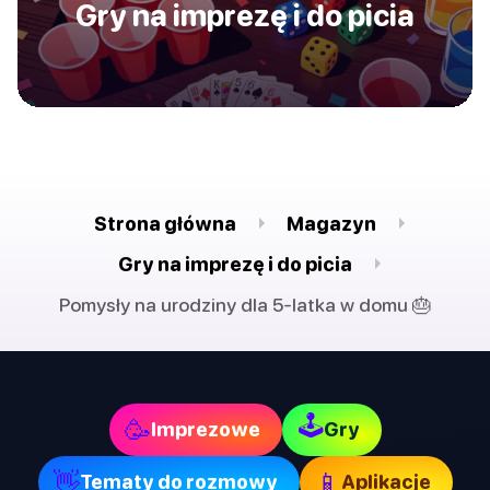
Gry na imprezę i do picia
Strona główna
Magazyn
Gry na imprezę i do picia
Pomysły na urodziny dla 5-latka w domu 🎂
🕹
🥳
Imprezowe
Gry
👋
📱
Tematy do rozmowy
Aplikacje