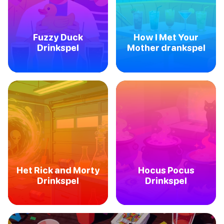
Fuzzy Duck
How I Met Your
Drinkspel
Mother drankspel
Het Rick and Morty
Hocus Pocus
Drinkspel
Drinkspel