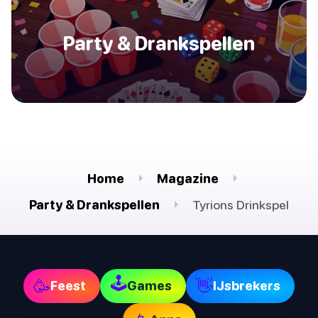
Party & Drankspellen
Home
Magazine
Party & Drankspellen
Tyrions Drinkspel
🕹
🥳
👋
Feest
Games
IJsbrekers