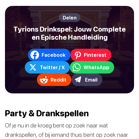
Delen
Tyrions Drinkspel: Jouw Complete
en Epische Handleiding
Facebook
Pinterest
Twitter / X
WhatsApp
Reddit
Email
Party & Drankspellen
Of je nu in de kroeg bent op zoek naar wat
drankspellen, of bij iemand thuis bent op zoek naar