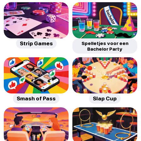
Strip Games
Spelletjes voor een
Bachelor Party
Smash of Pass
Slap Cup