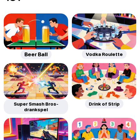
Beer Ball
Vodka Roulette
Super Smash Bros-
Drink of Strip
drankspel