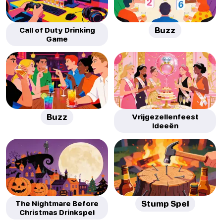
Call of Duty Drinking
Buzz
Game
Buzz
Vrijgezellenfeest
Ideeën
The Nightmare Before
Stump Spel
Christmas Drinkspel