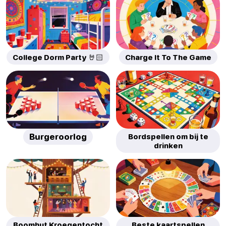
College Dorm Party 🤘🏻
Charge It To The Game
Burgeroorlog
Bordspellen om bij te
drinken
Boomhut Kroegentocht
Beste kaartspellen