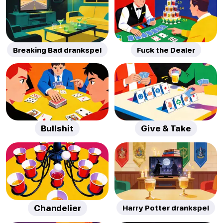
Breaking Bad drankspel
Fuck the Dealer
Bullshit
Give & Take
Chandelier
Harry Potter drankspel