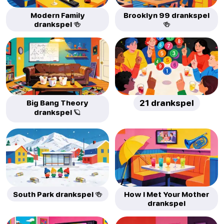
Modern Family
Brooklyn 99 drankspel
drankspel 🍻
🍻
Big Bang Theory
21 drankspel
drankspel 🪐
South Park drankspel 🍻
How I Met Your Mother
drankspel