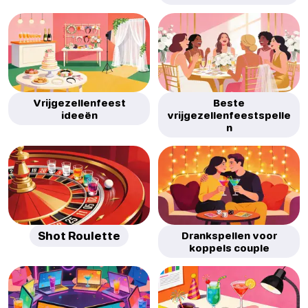
Vrijgezellenfeest
Beste
ideeën
vrijgezellenfeestspelle
n
Shot Roulette
Drankspellen voor
koppels couple