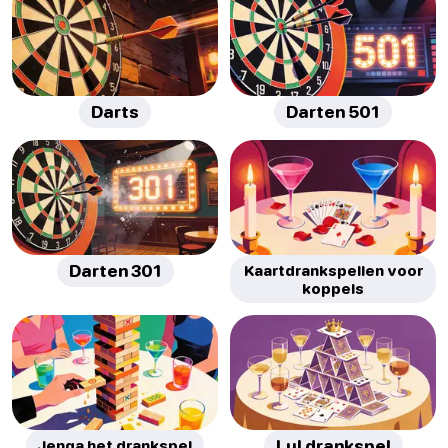
Darts
Darten 501
Darten 301
Kaartdrankspellen voor
koppels
Jenga het drankspel
Lul drankspel