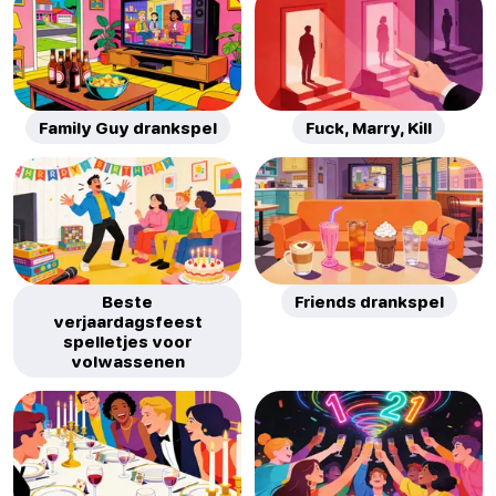
Family Guy drankspel
Fuck, Marry, Kill
Beste
Friends drankspel
verjaardagsfeest
spelletjes voor
volwassenen