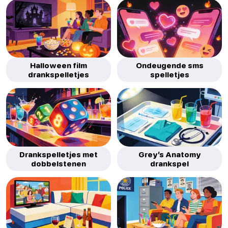
Halloween film
Ondeugende sms
drankspelletjes
spelletjes
Drankspelletjes met
Grey’s Anatomy
dobbelstenen
drankspel