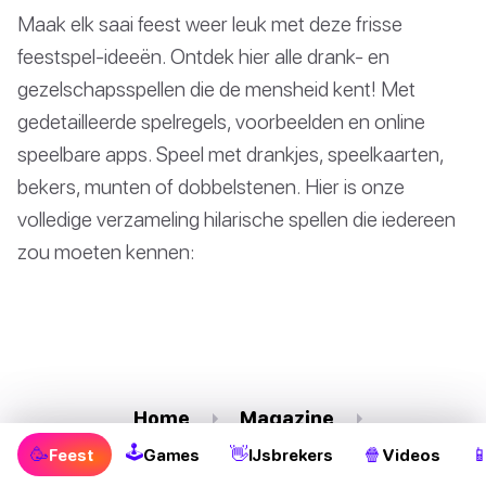
Maak elk saai feest weer leuk met deze frisse
feestspel-ideeën. Ontdek hier alle drank- en
gezelschapsspellen die de mensheid kent! Met
gedetailleerde spelregels, voorbeelden en online
speelbare apps. Speel met drankjes, speelkaarten,
bekers, munten of dobbelstenen. Hier is onze
volledige verzameling hilarische spellen die iedereen
zou moeten kennen:
Home
Magazine
🕹
🥳
👋
🍿

Feest
Games
IJsbrekers
Videos
Party & Drankspellen