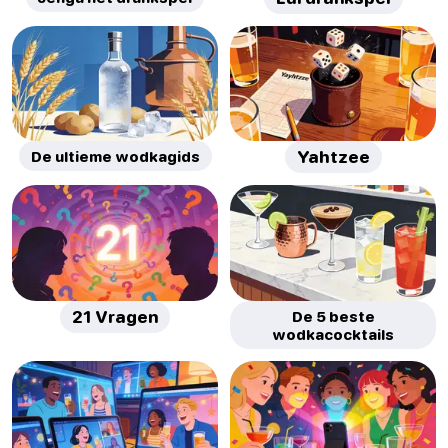
De ultieme wodkagids
Yahtzee
21 Vragen
De 5 beste
wodkacocktails