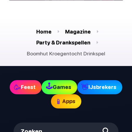
Home
Magazine
Party & Drankspellen
Boomhut Kroegentocht Drinkspel
🕹
🥳
👋
Feest
Games
IJsbrekers
📱
Apps
Zoeken