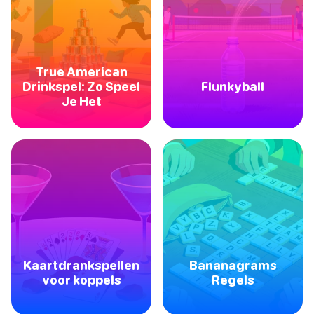
True American
Drinkspel: Zo Speel
Flunkyball
Je Het
Kaartdrankspellen
Bananagrams
voor koppels
Regels