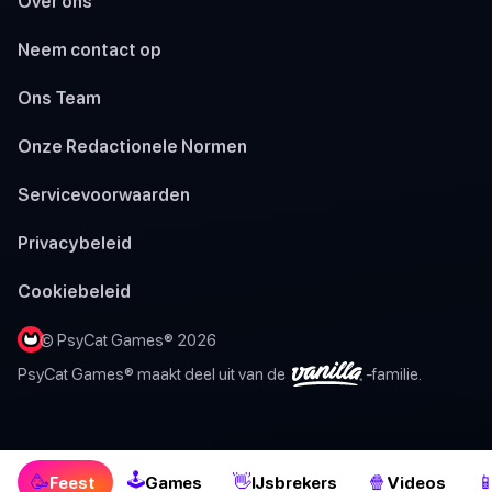
Over ons
Neem contact op
Ons Team
Onze Redactionele Normen
Servicevoorwaarden
Privacybeleid
Cookiebeleid
© PsyCat Games® 2026
PsyCat Games® maakt deel uit van de
-familie.
🕹
🥳
👋
🍿

Feest
Games
IJsbrekers
Videos