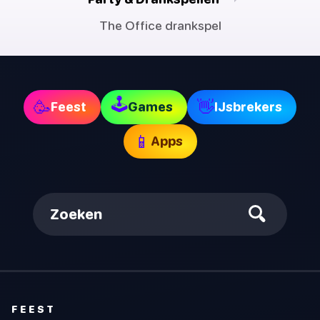
The Office drankspel
🕹
🥳
👋
Feest
Games
IJsbrekers
📱
Apps
Zoeken
FEEST