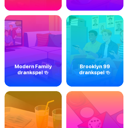
Modern Family
Brooklyn 99
drankspel 🍻
drankspel 🍻