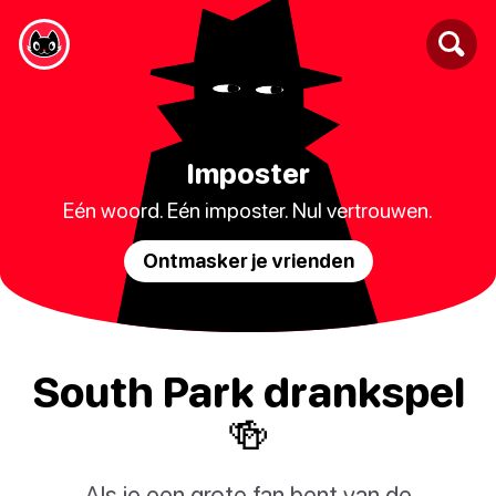
Imposter
Eén woord. Eén imposter. Nul vertrouwen.
Ontmasker je vrienden
South Park drankspel
🍻
Als je een grote fan bent van de