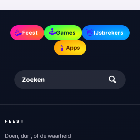
🕹
🥳
👋
Feest
Games
IJsbrekers
📱
Apps
Zoeken
FEEST
Doen, durf, of de waarheid