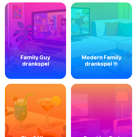
Family Guy
Modern Family
drankspel
drankspel 🍻