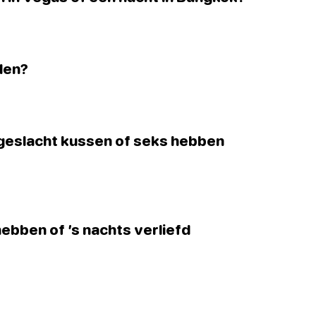
den?
e geslacht kussen of seks hebben
hebben of ’s nachts verliefd