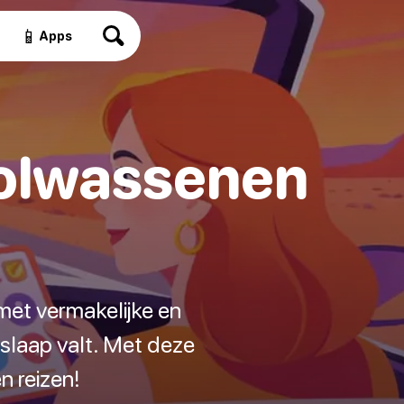
📱
Apps
Volwassenen
 met vermakelijke en
n slaap valt. Met deze
n reizen!