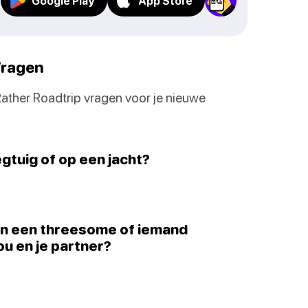
Google Play
App Store
Vragen
Rather Roadtrip vragen voor je nieuwe
egtuig of op een jacht?
n in een threesome of iemand
u en je partner?