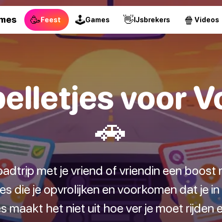
🥳
🕹
👋
🍿
ames
Feest
Games
IJsbrekers
Videos
pelletjes voor 
🚗
adtrip met je vriend of vriendin een boost
es die je opvrolijken en voorkomen dat je i
es maakt het niet uit hoe ver je moet rijden e