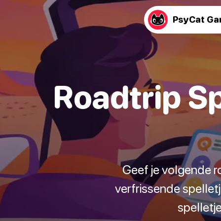
PsyCat G
Roadtrip S
Geef je volgende ro
verfrissende spelletj
spelletj