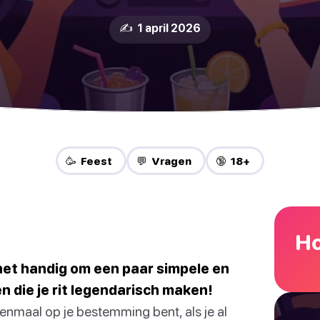
✍️ 1 april 2026
🥳 Feest
💬 Vragen
🔞 18+
Ho
 het handig om een paar simpele en
n die je rit legendarisch maken!
nmaal op je bestemming bent, als je al