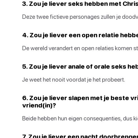
3. Zou je liever seks hebben met Chri
Deze twee fictieve personages zullen je doodvo
4. Zou je liever een open relatie hebb
De wereld verandert en open relaties komen st
5. Zou je liever anale of orale seks h
Je weet het nooit voordat je het probeert.
6. Zou je liever slapen met je beste vr
vriend(in)?
Beide hebben hun eigen consequenties, dus ki
7. Zou je liever een nacht doorbrenge