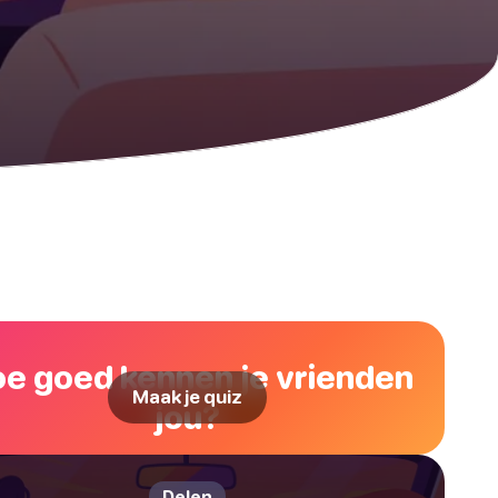
e goed kennen je vrienden
Maak je quiz
jou?
Delen