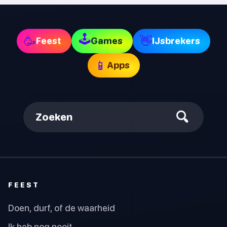
🕹
🥳
👋
Feest
Games
IJsbrekers
📱
Apps
Zoeken
FEEST
Doen, durf, of de waarheid
Ik heb nog nooit