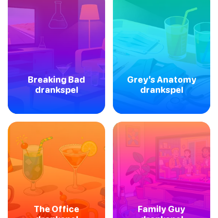
Breaking Bad
Grey’s Anatomy
drankspel
drankspel
The Office
Family Guy