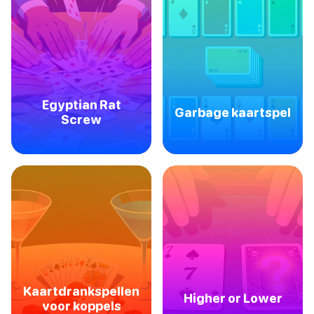
Egyptian Rat
Garbage kaartspel
Screw
Kaartdrankspellen
Higher or Lower
voor koppels