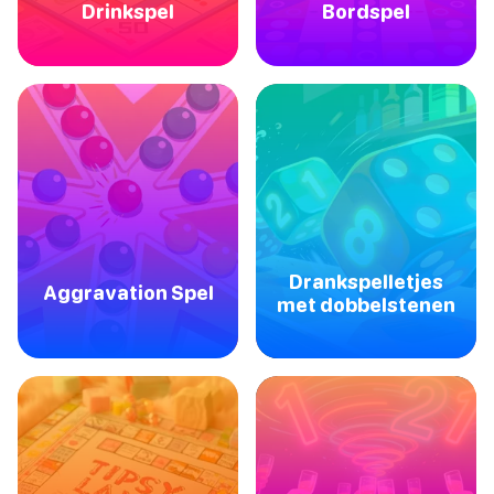
Drinkspel
Bordspel
Drankspelletjes
Aggravation Spel
met dobbelstenen