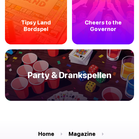
Tipsy Land
Cheers to the
Bordspel
Governor
Party & Drankspellen
Home
Magazine