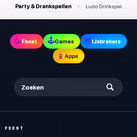
Party & Drankspellen
Ludo Drinkspel
🕹
🥳
👋
Feest
Games
IJsbrekers
📱
Apps
Zoeken
FEEST