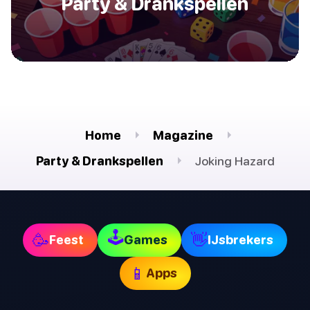
Party & Drankspellen
Home
Magazine
Party & Drankspellen
Joking Hazard
🕹
🥳
👋
Feest
Games
IJsbrekers
📱
Apps