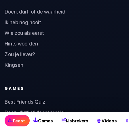
Doen, durf, of de waarheid
Ik heb nog nooit
Wie zou als eerst
Hints woorden
Zou je liever?
Kingsen
GAMES
Best Friends Quiz
Doen, durf of de waarheid
🕹
🥳
👋
🍿

Feest
Games
IJsbrekers
Videos
Geluksgetal