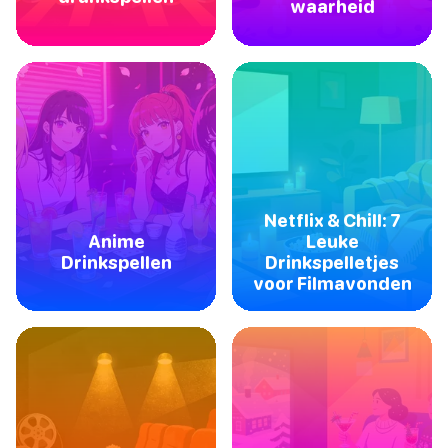
waarheid
Netflix & Chill: 7
Anime
Leuke
Drinkspellen
Drinkspelletjes
voor Filmavonden