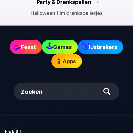
Party & Drankspellen
Halloween film drankspelletjes
🕹
🥳
👋
Feest
Games
IJsbrekers
📱
Apps
Zoeken
FEEST