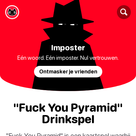
Imposter
Eén woord. Eén imposter. Nul vertrouwen.
Ontmasker je vrienden
"Fuck You Pyramid"
Drinkspel
"Fuck You Pyramid" is een kaartspel waarbij