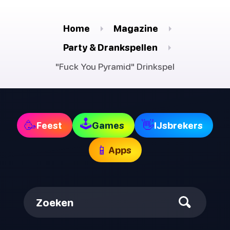
Home
Magazine
Party & Drankspellen
"Fuck You Pyramid" Drinkspel
🕹
🥳
👋
Feest
Games
IJsbrekers
📱
Apps
Zoeken