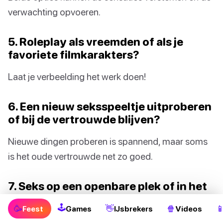
verwachting opvoeren.
5. Roleplay als vreemden of als je
favoriete filmkarakters?
Laat je verbeelding het werk doen!
6. Een nieuw seksspeeltje uitproberen
of bij de vertrouwde blijven?
Nieuwe dingen proberen is spannend, maar soms
is het oude vertrouwde net zo goed.
7. Seks op een openbare plek of in het
comfort van je eigen huis?
🕹
🥳
👋
🍿

Feest
Games
IJsbrekers
Videos
Zorg dat het altijd veilig blijft!