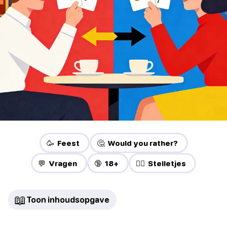
🥳 Feest
🤔 Would you rather?
💬 Vragen
🔞 18+
❤️‍🔥 Stelletjes
📖
Toon inhoudsopgave