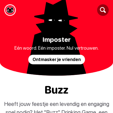
Imposter
Eén woord. Eén imposter. Nul vertrouwen.
Ontmasker je vrienden
Buzz
Heeft jouw feestje een levendig en engaging
spel nodig? Het "Buzz" Drinking Game, een