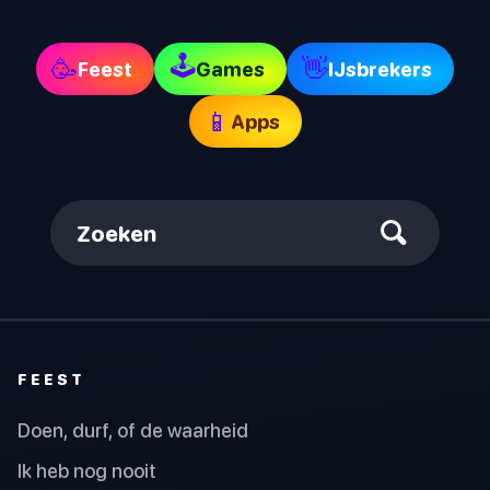
🕹
🥳
👋
Feest
Games
IJsbrekers
📱
Apps
Zoeken
FEEST
Doen, durf, of de waarheid
Ik heb nog nooit