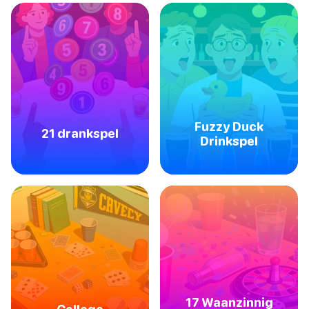
Fuzzy Duck
21 drankspel
Drinkspel
17 Waanzinnig