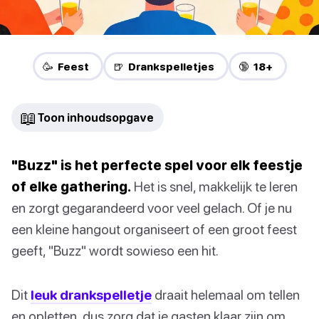
🥳 Feest
🍺 Drankspelletjes
🔞 18+
📖
Toon inhoudsopgave
"Buzz" is het perfecte spel voor elk feestje
of elke gathering.
Het is snel, makkelijk te leren
en zorgt gegarandeerd voor veel gelach. Of je nu
een kleine hangout organiseert of een groot feest
geeft, "Buzz" wordt sowieso een hit.
Dit
leuk drankspelletje
draait helemaal om tellen
en opletten, dus zorg dat je gasten klaar zijn om