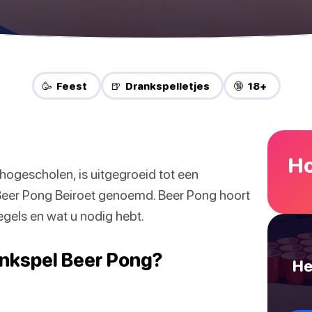
🥳 Feest
🍺 Drankspelletjes
🔞 18+
Ho
ogescholen, is uitgegroeid tot een
 Beer Pong Beiroet genoemd. Beer Pong hoort
 regels en wat u nodig hebt.
ankspel Beer Pong?
He