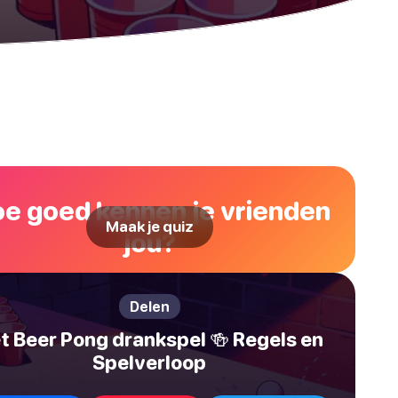
e goed kennen je vrienden
Maak je quiz
jou?
Delen
t Beer Pong drankspel 🍻 Regels en
Spelverloop