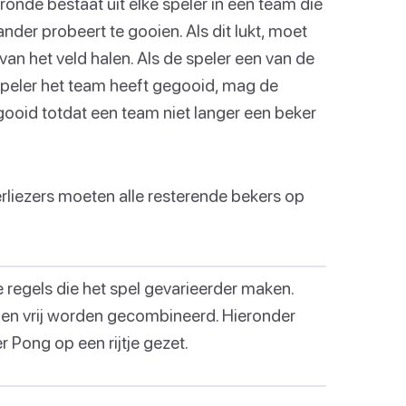
ronde bestaat uit elke speler in een team die
nder probeert te gooien. Als dit lukt, moet
an het veld halen. Als de speler een van de
e speler het team heeft gegooid, mag de
ooid totdat een team niet langer een beker
rliezers moeten alle resterende bekers op
e regels die het spel gevarieerder maken.
nen vrij worden gecombineerd. Hieronder
 Pong op een rijtje gezet.