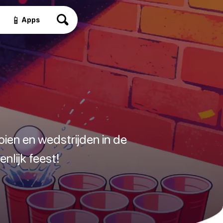
📱
Apps
oien en wedstrijden in de
nlijk feest!