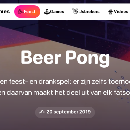
🥳
🕹
👋
🍿
ames
Feest
Games
IJsbrekers
Videos
Beer Pong
n feest- en drankspel: er zijn zelfs toerno
n daarvan maakt het deel uit van elk fatsoe
✍️ 20 september 2019