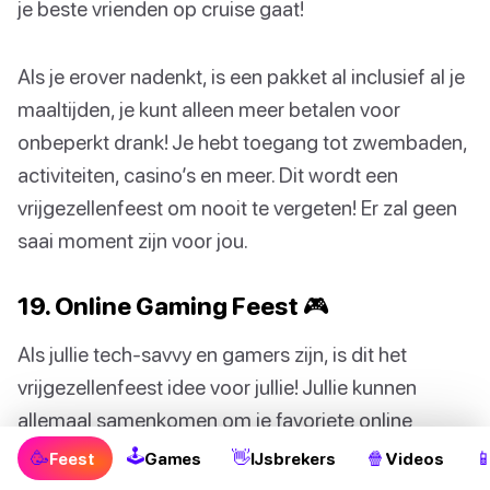
je beste vrienden op cruise gaat!
Als je erover nadenkt, is een pakket al inclusief al je
maaltijden, je kunt alleen meer betalen voor
onbeperkt drank! Je hebt toegang tot zwembaden,
activiteiten, casino’s en meer. Dit wordt een
vrijgezellenfeest om nooit te vergeten! Er zal geen
saai moment zijn voor jou.
19. Online Gaming Feest 🎮
Als jullie tech-savvy en gamers zijn, is dit het
vrijgezellenfeest idee voor jullie! Jullie kunnen
allemaal samenkomen om je favoriete online
games te spelen zoals DotA, Valorant en meer.
🕹
🥳
👋
🍿

Feest
Games
IJsbrekers
Videos
Jullie zullen allemaal genieten van wat gezonde