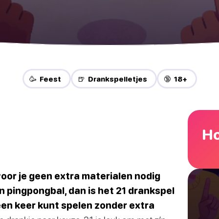
🥳 Feest
🍺 Drankspelletjes
🔞 18+
Ho
oor je geen extra materialen nodig
n pingpongbal, dan is het 21 drankspel
een keer kunt spelen zonder extra