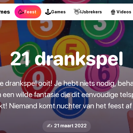
🥳
🕹
👋
🍿
ames
Feest
Games
IJsbrekers
Videos
21 drankspel
te drankspel ooit! Je hebt niets nodig, b
 een wilde fantasie die dit eenvoudige tels
! Niemand komt nuchter van het feest af al
✍️ 21 maart 2022