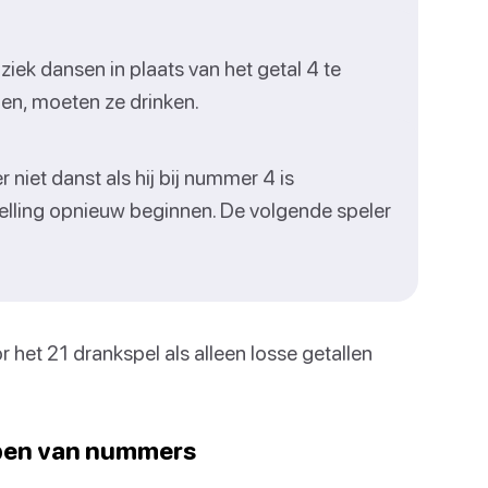
ziek dansen in plaats van het getal 4 te
den, moeten ze drinken.
 niet danst als hij bij nummer 4 is
elling opnieuw beginnen. De volgende speler
r het 21 drankspel als alleen losse getallen
epen van nummers