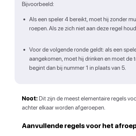
Bijvoorbeeld:
Als een speler 4 bereikt, moet hij zonder mu
roepen. Als ze zich niet aan deze regel hou
Voor de volgende ronde geldt: als een speler
aangekomen, moet hij drinken en moet de t
begint dan bij nummer 1 in plaats van 5.
Noot:
Dit zijn de meest elementaire regels voo
achter elkaar worden afgeroepen.
Aanvullende regels voor het afro