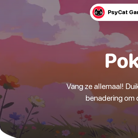
PsyCat G
Pok
Vang ze allemaal! Dui
benadering om d