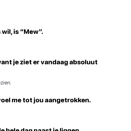
 wil, is “Mew”.
 want je ziet er vandaag absoluut
zien.
voel me tot jou aangetrokken.
de hele dag naast je liggen.