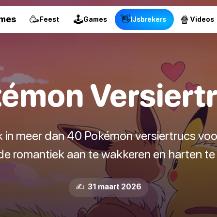
🥳
🕹
👋
🍿
ames
Feest
Games
IJsbrekers
Videos
émon Versiert
k in meer dan 40 Pokémon versiertrucs voo
e romantiek aan te wakkeren en harten te 
✍️ 31 maart 2026