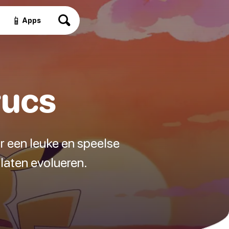
📱
Apps
rucs
r een leuke en speelse
laten evolueren.