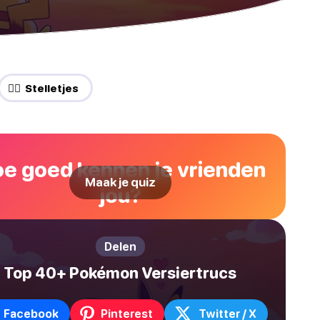
❤️‍🔥 Stelletjes
e goed kennen je vrienden
Maak je quiz
jou?
Delen
Top 40+ Pokémon Versiertrucs
Facebook
Pinterest
Twitter / X