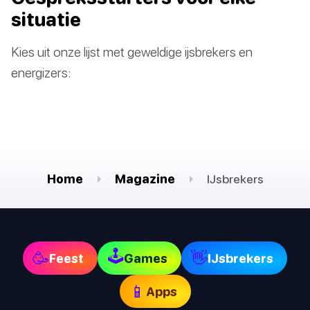
situatie
Kies uit onze lijst met geweldige ijsbrekers en
energizers:
Home
Magazine
IJsbrekers
🕹
🥳
👋
Feest
Games
IJsbrekers
📱
Apps