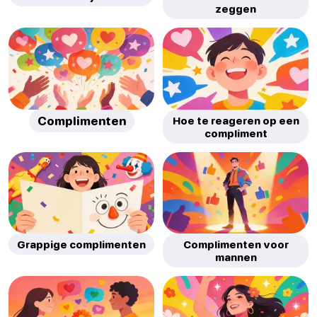
zeggen
Complimenten
Hoe te reageren op een
compliment
Grappige complimenten
Complimenten voor
mannen