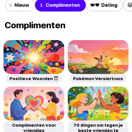
✨ Nieuw
🌷 Complimenten
🍽️❤️ Dating

Complimenten
Positieve Woorden 😇
Pokémon Versiertrucs
Complimenten voor
70 dingen om tegen je
vriendjes
beste vrienden te